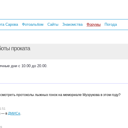
рта Сарова
Фотоальбом
Сайты
Знакомства
Форумы
Погода
боты проката
ичные дни с 10.00 до 20.00.
осмотреть протоколы лыжных гонок на мемориале Музрукова в этом году?
1:51
в — в
ДМИСе
.
39