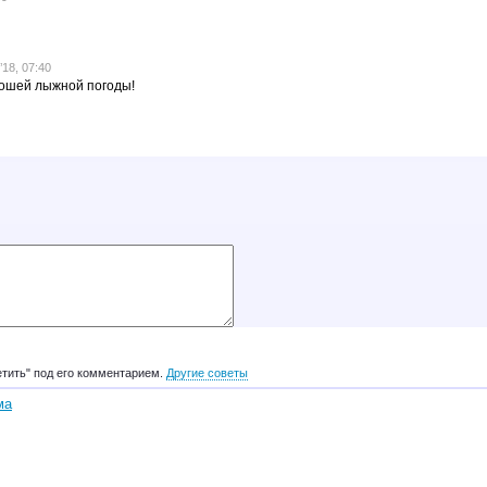
18, 07:40
рошей лыжной погоды!
етить" под его комментарием.
Другие советы
ма