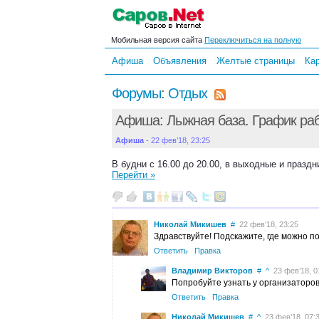
Мобильная версия сайта
Переключиться на полную
Афиша
Объявления
Желтые страницы
Ка
Форумы
:
Отдых
Афиша: Лыжная база. График ра
Афиша
- 22 фев’18, 23:25
В будни с 16.00 до 20.00, в выходные и праздн
Перейти »
Николай Микишев
#
22 фев’18, 23:25
Здравствуйте! Подскажите, где можно п
Ответить
Правка
Владимир Викторов
#
^
23 фев’18, 0
Попробуйте узнать у организаторо
Ответить
Правка
Николай Микишев
#
^
23 фев’18, 07: