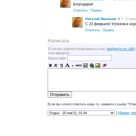
Благодарю!
Ответить
Правка
Николай Микишев
#
^
23 фев’
С 23 февраля! Успехов и хо
Ответить
Правка
Написать
Если вы зарегистрированы у нас,
войдите на сайт
.
или введите
Ваше имя:
Если вы хотите ответить кому-то, нажмите ссылку "Отв
|
Новая те