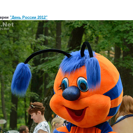
лереи
"День России 2012"