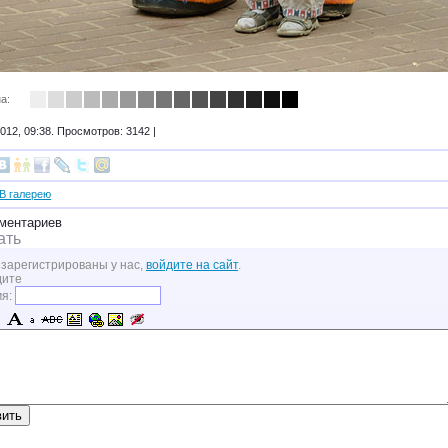
а:
012, 09:38. Просмотров: 3142 |
В галерею
ментариев
ать
 зарегистрированы у нас,
войдите на сайт
.
дите
мя: