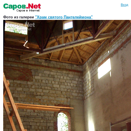
Вход
Фото из галереи
"Храм святого Пантелеймона"