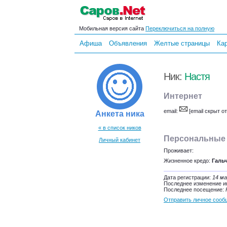
Мобильная версия сайта
Переключиться на полную
Афиша
Объявления
Желтые страницы
Ка
Ник:
Настя
Интернет
email:
[email скрыт о
Анкета ника
« в список ников
Персональные
Личный кабинет
Проживает:
Жизненное кредо:
Галь
Дата регистрации:
14 ма
Последнее изменение 
Последнее посещение:
Отправить личное сооб