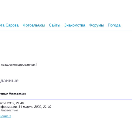
рта Сарова
Фотоальбом
Сайты
Знакомства
Форумы
Погода
т незарегистрированных]
 данные
ченко Анастасия
рта 2002, 21:40
информации:
14 марта 2002, 21:40
Неизвестно
щение »