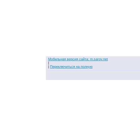
Мобильная версия сайта: m.sarov.net
|
|
Переключиться на полную