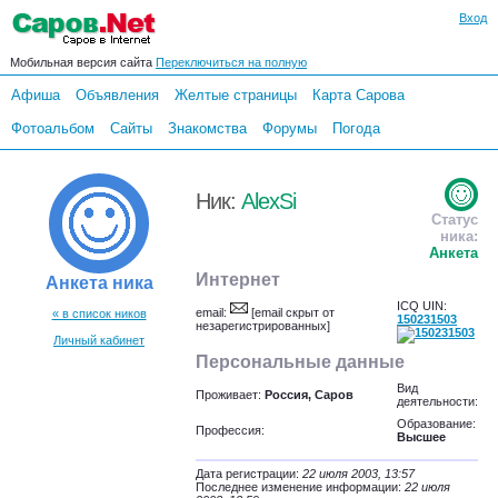
Вход
Мобильная версия сайта
Переключиться на полную
Афиша
Объявления
Желтые страницы
Карта Сарова
Фотоальбом
Сайты
Знакомства
Форумы
Погода
Ник:
AlexSi
Статус
ника:
Анкета
Интернет
Анкета ника
ICQ UIN:
email:
[email скрыт от
« в список ников
150231503
незарегистрированных]
Личный кабинет
Персональные данные
Вид
Проживает:
Россия, Саров
деятельности:
Образование:
Профессия:
Высшее
Дата регистрации:
22 июля 2003, 13:57
Последнее изменение информации:
22 июля