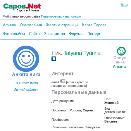
Вход
Мобильная версия сайта
Переключиться на полную
Афиша
Объявления
Желтые страницы
Карта Сарова
Фотоальбом
Сайты
Знакомства
Форумы
Погода
Ник:
Tatyana Tyurina
Статус
ника:
Анкета
Интернет
Анкета ника
email:
[email скрыт от
« в список ников
незарегистрированных]
Личный кабинет
Персональные данные
Пол:
Дата рождения:
Женский
Вид
Проживает:
Россия, Саров
деятельности:
Образование:
Профессия:
Высшее
Семейное положение:
Замужем