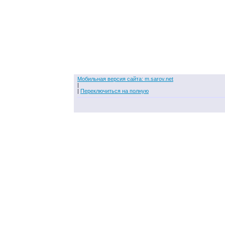
Мобильная версия сайта: m.sarov.net
|
|
Переключиться на полную