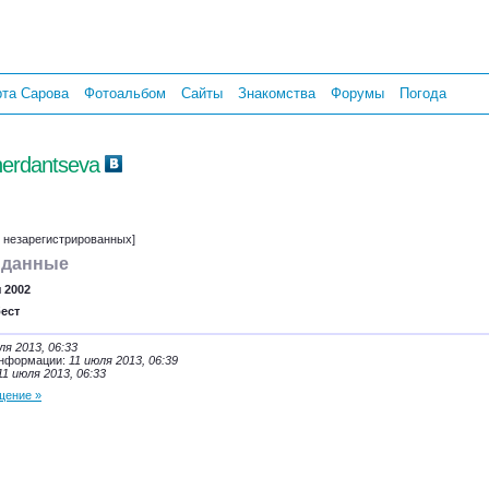
рта Сарова
Фотоальбом
Сайты
Знакомства
Форумы
Погода
herdantseva
т незарегистрированных]
 данные
 2002
бест
ля 2013, 06:33
информации:
11 июля 2013, 06:39
11 июля 2013, 06:33
щение »