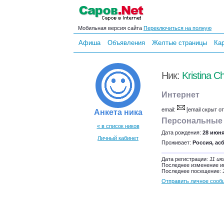
Мобильная версия сайта
Переключиться на полную
Афиша
Объявления
Желтые страницы
Ка
Ник:
Kristina C
Интернет
email:
[email скрыт о
Анкета ника
Персональные
« в список ников
Дата рождения:
28 июня
Личный кабинет
Проживает:
Россия, ас
Дата регистрации:
11 ию
Последнее изменение 
Последнее посещение:
Отправить личное сооб