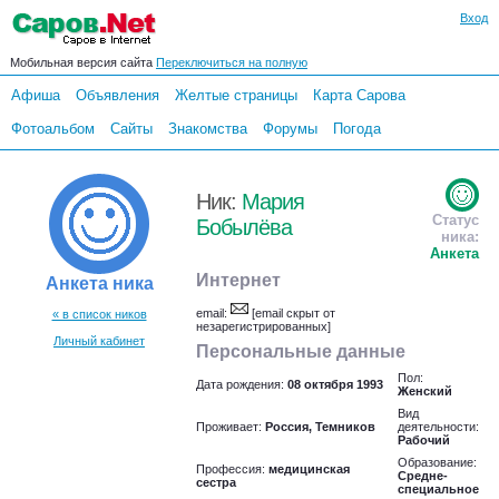
Вход
Мобильная версия сайта
Переключиться на полную
Афиша
Объявления
Желтые страницы
Карта Сарова
Фотоальбом
Сайты
Знакомства
Форумы
Погода
Ник:
Мария
Статус
Бобылёва
ника:
Анкета
Интернет
Анкета ника
email:
[email скрыт от
« в список ников
незарегистрированных]
Личный кабинет
Персональные данные
Пол:
Дата рождения:
08 октября 1993
Женский
Вид
Проживает:
Россия, Темников
деятельности:
Рабочий
Образование:
Профессия:
медицинская
Средне-
сестра
специальное