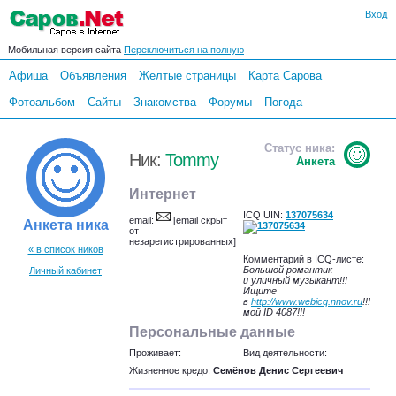
Вход
Мобильная версия сайта
Переключиться на полную
Афиша
Объявления
Желтые страницы
Карта Сарова
Фотоальбом
Сайты
Знакомства
Форумы
Погода
Статус ника:
Ник:
Tommy
Анкета
Интернет
ICQ UIN:
137075634
email:
[email скрыт
Анкета ника
от
незарегистрированных]
« в список ников
Комментарий в ICQ-листе:
Большой романтик
Личный кабинет
и уличный музыкант!!!
Ищите
в
http://www.webicq.nnov.ru
!!!
мой ID 4087!!!
Персональные данные
Проживает:
Вид деятельности:
Жизненное кредо:
Семёнов Денис Сергеевич