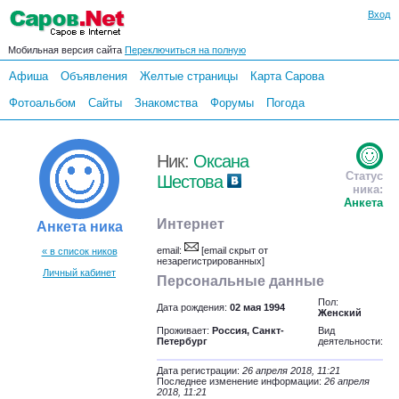
Вход
Мобильная версия сайта
Переключиться на полную
Афиша
Объявления
Желтые страницы
Карта Сарова
Фотоальбом
Сайты
Знакомства
Форумы
Погода
Ник:
Оксана
Статус
Шестова
ника:
Анкета
Интернет
Анкета ника
email:
[email скрыт от
« в список ников
незарегистрированных]
Личный кабинет
Персональные данные
Пол:
Дата рождения:
02 мая 1994
Женский
Проживает:
Россия, Санкт-
Вид
Петербург
деятельности:
Дата регистрации:
26 апреля 2018, 11:21
Последнее изменение информации:
26 апреля
2018, 11:21