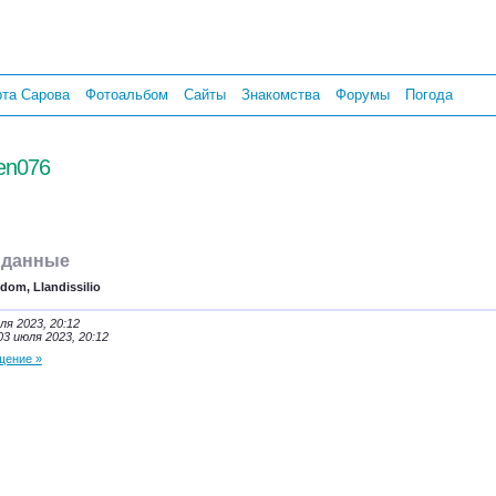
рта Сарова
Фотоальбом
Сайты
Знакомства
Форумы
Погода
en076
 данные
dom, Llandissilio
ля 2023, 20:12
03 июля 2023, 20:12
щение »