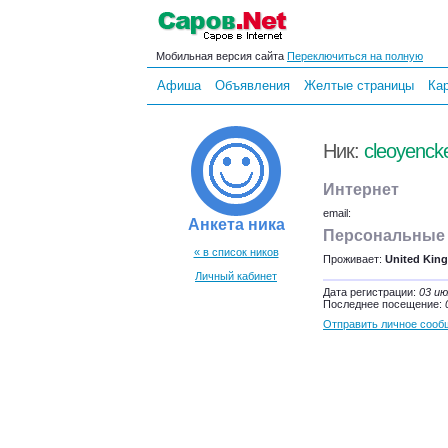
Мобильная версия сайта
Переключиться на полную
Афиша
Объявления
Желтые страницы
Ка
Ник:
cleoyenck
Интернет
email:
Анкета ника
Персональные
« в список ников
Проживает:
United King
Личный кабинет
Дата регистрации:
03 ию
Последнее посещение:
Отправить личное сооб