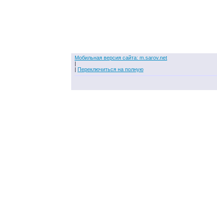
Мобильная версия сайта: m.sarov.net
|
|
Переключиться на полную