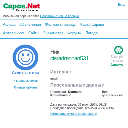
Вход
Мобильная версия сайта
Переключиться на полную
Афиша
Объявления
Желтые страницы
Карта Сарова
Фотоальбом
Сайты
Знакомства
Форумы
Погода
Ник:
Статус
ciaradrennan531
ника:
Анкета
Интернет
Анкета ника
email:
« в список ников
Персональные данные
Личный кабинет
Проживает:
Denmark,
Вид
Kobenhavn V
деятельности:
Дата регистрации:
09 июня 2024, 03:18
Последнее посещение:
09 июня 2024, 03:18
Отправить личное сообщение »