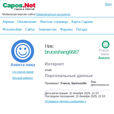
Вход
Мобильная версия сайта
Переключиться на полную
Афиша
Объявления
Желтые страницы
Карта Сарова
Фотоальбом
Сайты
Знакомства
Форумы
Погода
Ник:
Статус
bruceshang6687
ника:
Анкета
Интернет
Анкета ника
email:
« в список ников
Персональные данные
Личный кабинет
Вид
Проживает:
France, Sartrouville
деятельности:
Дата регистрации:
11 декабря 2025, 21:53
Последнее посещение:
11 декабря 2025, 21:53
Отправить личное сообщение »