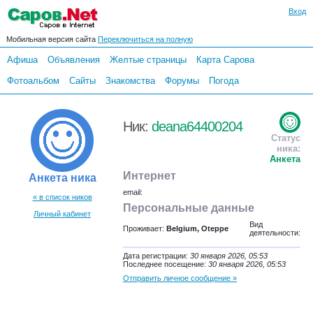
Вход
Мобильная версия сайта
Переключиться на полную
Афиша
Объявления
Желтые страницы
Карта Сарова
Фотоальбом
Сайты
Знакомства
Форумы
Погода
Ник:
deana64400204
Статус
ника:
Анкета
Интернет
Анкета ника
email:
« в список ников
Персональные данные
Личный кабинет
Вид
Проживает:
Belgium, Oteppe
деятельности:
Дата регистрации:
30 января 2026, 05:53
Последнее посещение:
30 января 2026, 05:53
Отправить личное сообщение »