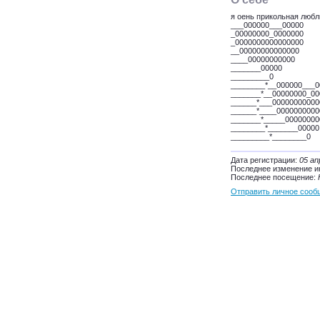
я оень прикольная любл
___000000___00000
_00000000_0000000
_0000000000000000
__00000000000000
____00000000000
_______00000
_________0
________*__000000___0
_______*__00000000_00
______*___00000000000
______*____0000000000
_______*_____00000000
________*_______00000
_________*________0
Дата регистрации:
05 ап
Последнее изменение 
Последнее посещение:
Отправить личное сооб