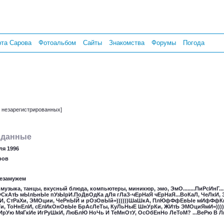
рта Сарова
Фотоальбом
Сайты
Знакомства
Форумы
Погода
т незарегистрированных]
 данные
ля 1996
ров
езамужем
 музыка, танцы, вкусный блюда, компьютеры, миникюр, эмо, ЭмО........ПиРсИнГ
уСкАтЬ мЫлЬнЫе пУзЫрИ.ПоДвОдКа дЛя гЛаЗ-чЕрНаЯ чЕрНаЯ...ВоКаЛ, ЧеЛкИ,
, СтРаХи, ЭМОции, ЧеРнЫЙ и рОзОвЫй=))))))ШаШкА, ПлЮфФфЕвЫе мИфФфКи
 ТоНнЕлИ, сЕлИкОнОвЫе БрАсЛеТы, КуЛьНыЕ ШнУрКи, ЖИтЬ ЭМОциЯмИ=)))))))))
рУю МяГкИе ИгРуШкИ, ЛюБлЮ НоЧь И ТеМнОтУ, ОсОбЕнНо ЛеТоМ? ...ВеРю В 