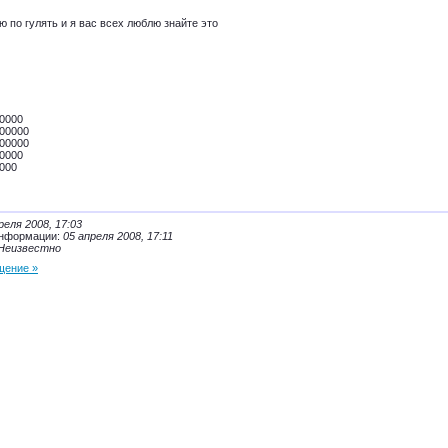
ю по гулять и я вас всех люблю знайте это
0000
00000
00000
0000
000
реля 2008, 17:03
информации:
05 апреля 2008, 17:11
Неизвестно
щение »