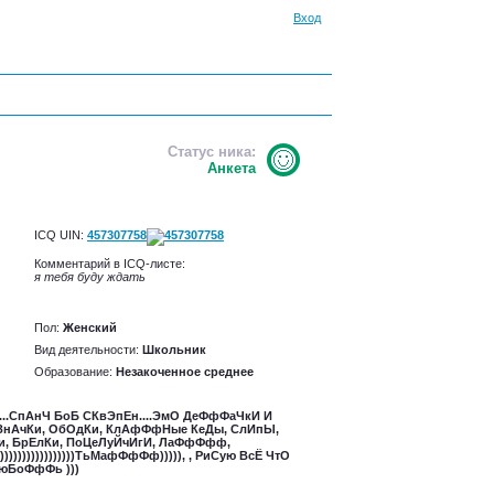
Вход
Статус ника:
Анкета
ICQ UIN:
457307758
Комментарий в ICQ-листе:
я тебя буду ждать
Пол:
Женский
Вид деятельности:
Школьник
Образование:
Незакоченное среднее
......СпАнЧ БоБ СКвЭпЕн....ЭмО ДеФфФаЧкИ И
 ЗнАчКи, ОбОдКи, КлАфФфНые КеДы, СлИпЫ,
, БрЕлКи, ПоЦеЛуЙчИгИ, ЛаФфФфф,
))))))))))))ТьМафФфФф))))), , РиСую ВсЁ ЧтО
ЛюБоФфФь )))