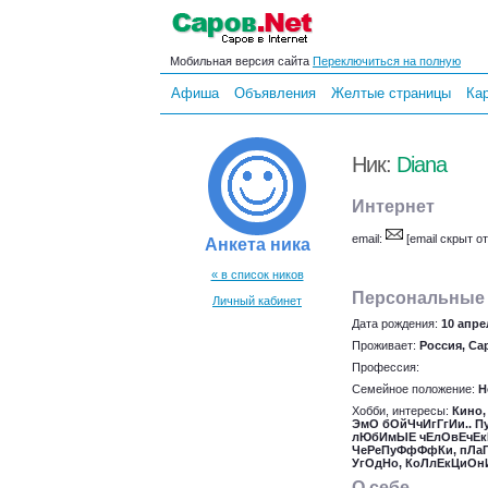
Мобильная версия сайта
Переключиться на полную
Афиша
Объявления
Желтые страницы
Ка
Ник:
Diana
Интернет
email:
[email скрыт о
Анкета ника
« в список ников
Персональные
Личный кабинет
Дата рождения:
10 апре
Проживает:
Россия, Са
Профессия:
Семейное положение:
Н
Хобби, интересы:
Кино,
ЭмО бОйЧчИгГгИи.. П
лЮбИмЫЕ чЕлОвЕчЕкИ
ЧеРеПуФфФфКи, пЛаГи,
УгОдНо, КоЛлЕкЦиОнИ
О себе