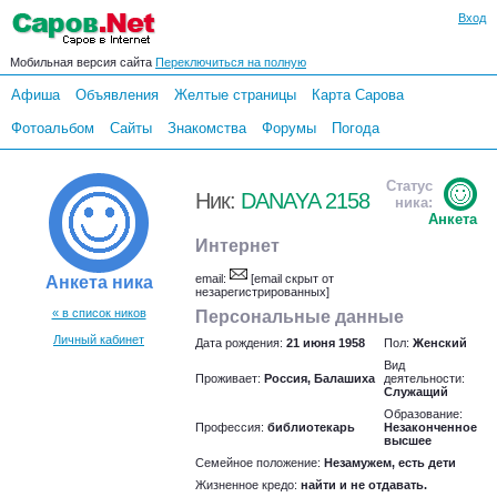
Вход
Мобильная версия сайта
Переключиться на полную
Афиша
Объявления
Желтые страницы
Карта Сарова
Фотоальбом
Сайты
Знакомства
Форумы
Погода
Статус
Ник:
DANAYA 2158
ника:
Анкета
Интернет
email:
[email скрыт от
Анкета ника
незарегистрированных]
« в список ников
Персональные данные
Личный кабинет
Дата рождения:
21 июня 1958
Пол:
Женский
Вид
Проживает:
Россия, Балашиха
деятельности:
Служащий
Образование:
Профессия:
библиотекарь
Незаконченное
высшее
Семейное положение:
Незамужем, есть дети
Жизненное кредо:
найти и не отдавать.