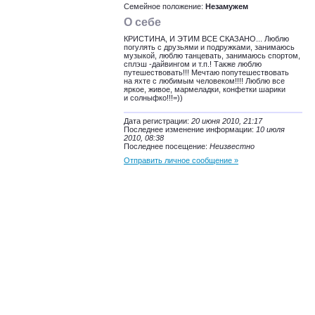
Семейное положение:
Незамужем
О себе
КРИСТИНА, И ЭТИМ ВСЕ СКАЗАНО... Люблю
погулять с друзьями и подружками, занимаюсь
музыкой, люблю танцевать, занимаюсь спортом,
сплэш -дайвингом и т.п.! Также люблю
путешествовать!!! Мечтаю попутешествовать
на яхте с любимым человеком!!!! Люблю все
яркое, живое, мармеладки, конфетки шарики
и солныфко!!!=))
Дата регистрации:
20 июня 2010, 21:17
Последнее изменение информации:
10 июля
2010, 08:38
Последнее посещение:
Неизвестно
Отправить личное сообщение »