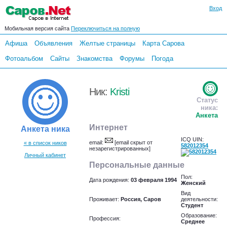
Вход
Мобильная версия сайта
Переключиться на полную
Афиша
Объявления
Желтые страницы
Карта Сарова
Фотоальбом
Сайты
Знакомства
Форумы
Погода
Ник:
Kristi
Статус
ника:
Анкета
Интернет
Анкета ника
ICQ UIN:
email:
[email скрыт от
« в список ников
582012354
незарегистрированных]
Личный кабинет
Персональные данные
Пол:
Дата рождения:
03 февраля 1994
Женский
Вид
Проживает:
Россия, Саров
деятельности:
Студент
Образование:
Профессия:
Среднее