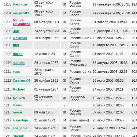
03 сентября
Россия,
1203
Настюха
Ж
19 сентября 2006, 20:31
19.
1990
Москва
06 сентября
Россия,
1204
magistr83
М
14 сентября 2006, 20:38
14.
1983
Саров
Мария
Россия,
1205
08 октября 1981
Ж
01 января 2002, 00:00
10.
Симонова
Саров
Россия,
1206
Зая
24 августа 1983
Ж
05 декабря 2003, 10:40
27.
Саров
1207
leonkom
19 января 1977
М
Россия, Омск
13 июня 2004, 13:48
25.
Россия,
1208
filin
-
-
18 августа 2006, 20:18
18.
Саров
Россия,
1209
doron
12 июня 1984
М
21 июля 2005, 11:45
18.
Саров
Россия,
1210
sedolet
24 апреля 1977
М
16 августа 2006, 15:33
16.
Мухтолово
22 февраля
1211
yuts
М
Россия, сатка
10 августа 2005, 22:35
30.
1976
Россия,
1212
Светлая06
26 ноября 1981
Ж
26 июля 2006, 08:38
26.
Саров
Россия,
1213
Richard
01 января 1987
М
24 июля 2006, 20:11
24.
Саров
02 февраля
германия,
1214
frolik70
Ж
15 июля 2006, 15:45
15.
1970
Саров
1215
Usver
-
-
10 июня 2003, 18:56
13.
Россия,
1216
morai
09 мая 1985
Ж
07 июля 2006, 12:02
07.
Москва
1217
superbijo
31 июля 1973
М
israel, maalot
26 июня 2006, 09:46
26.
Россия,
1218
shepchik
24 июля 1982
Ж
26 апреля 2003, 17:49
24.
Ленск
1219
Shepik
24 июля 1982
Ж
Россия, Омск
24 июня 2006, 06:33
24.