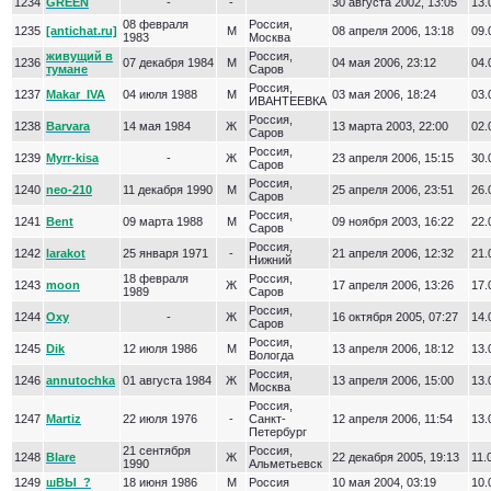
1234
GREEN
-
-
30 августа 2002, 13:05
13.
08 февраля
Россия,
1235
[antichat.ru]
М
08 апреля 2006, 13:18
09.
1983
Москва
живущий в
Россия,
1236
07 декабря 1984
М
04 мая 2006, 23:12
04.
тумане
Саров
Россия,
1237
Makar_IVA
04 июля 1988
М
03 мая 2006, 18:24
03.
ИВАНТЕЕВКА
Россия,
1238
Barvara
14 мая 1984
Ж
13 марта 2003, 22:00
02.
Саров
Россия,
1239
Myrr-kisa
-
Ж
23 апреля 2006, 15:15
30.
Саров
Россия,
1240
neo-210
11 декабря 1990
М
25 апреля 2006, 23:51
26.
Саров
Россия,
1241
Bent
09 марта 1988
М
09 ноября 2003, 16:22
22.
Саров
Россия,
1242
larakot
25 января 1971
-
21 апреля 2006, 12:32
21.
Нижний
18 февраля
Россия,
1243
moon
Ж
17 апреля 2006, 13:26
17.
1989
Саров
Россия,
1244
Oxy
-
Ж
16 октября 2005, 07:27
14.
Саров
Россия,
1245
Dik
12 июля 1986
М
13 апреля 2006, 18:12
13.
Вологда
Россия,
1246
annutochka
01 августа 1984
Ж
13 апреля 2006, 15:00
13.
Москва
Россия,
1247
Martiz
22 июля 1976
-
Санкт-
12 апреля 2006, 11:54
13.
Петербург
21 сентября
Россия,
1248
Blare
Ж
22 декабря 2005, 19:13
11.
1990
Альметьевск
1249
шВЫ_?
18 июня 1986
М
Россия
10 мая 2004, 03:19
10.