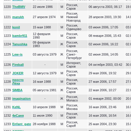
Россия,
1220
TheBMV
22 июля 1986
М
06 августа 2003, 06:17
19.
Саров
Россия,
1221
marukh
27 апреля 1974
М
Нижний
28 апреля 2003, 19:30
14.
Новгород
Россия,
1222
konil
15 мая 1988
М
03 июня 2006, 17:05
03.
Одинцово
12 февраля
Россия,
1223
bambr911
М
08 января 2006, 15:43
02.
1990
Саров
09 февраля
Россия,
1224
Tanushka
Ж
02 июня 2006, 16:22
02.
1983
Саров
Россия,
1225
Lew-is
03 августа 1979
Ж
Санкт-
02 июня 2006, 14:05
02.
Петербург
Интернет,
1226
Fireball
-
М
04 октября 2003, 03:42
30.
Саров
Россия,
1227
JOKER
12 августа 1979
М
29 мая 2006, 19:32
29.
Саров
просто
Россия,
1228
16 мая 1988
М
27 мая 2006, 17:57
27.
Лёха
Саров
Россия,
1229
SIMBA
05 августа 1981
Ж
22 мая 2006, 10:27
22.
Саров
Россия,
1230
imagination
-
Ж
01 января 2002, 00:00
20.
Monaco
Россия,
1231
KeNL
10 апреля 1988
М
16 мая 2006, 23:46
16.
Москва
Россия,
1232
4еСаня
11 июля 1990
М
16 мая 2006, 16:54
16.
Саров
Россия,
1233
Enfant_gate
28 ноября 1988
М
25 мая 2004, 23:30
15.
Сароff