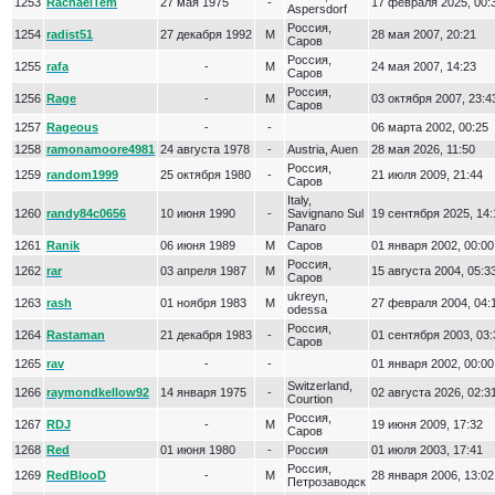
1253
RachaelTem
27 мая 1975
-
17 февраля 2025, 00:
Aspersdorf
Россия,
1254
radist51
27 декабря 1992
М
28 мая 2007, 20:21
Саров
Россия,
1255
rafa
-
М
24 мая 2007, 14:23
Саров
Россия,
1256
Rage
-
М
03 октября 2007, 23:4
Саров
1257
Rageous
-
-
06 марта 2002, 00:25
1258
ramonamoore4981
24 августа 1978
-
Austria, Auen
28 мая 2026, 11:50
Россия,
1259
random1999
25 октября 1980
-
21 июля 2009, 21:44
Саров
Italy,
1260
randy84c0656
10 июня 1990
-
Savignano Sul
19 сентября 2025, 14:
Panaro
1261
Ranik
06 июня 1989
М
Саров
01 января 2002, 00:00
Россия,
1262
rar
03 апреля 1987
М
15 августа 2004, 05:3
Саров
ukreyn,
1263
rash
01 ноября 1983
М
27 февраля 2004, 04:
odessa
Россия,
1264
Rastaman
21 декабря 1983
-
01 сентября 2003, 03:
Саров
1265
rav
-
-
01 января 2002, 00:00
Switzerland,
1266
raymondkellow92
14 января 1975
-
02 августа 2026, 02:3
Courtion
Россия,
1267
RDJ
-
М
19 июня 2009, 17:32
Саров
1268
Red
01 июня 1980
-
Россия
01 июля 2003, 17:41
Россия,
1269
RedBlooD
-
М
28 января 2006, 13:02
Петрозаводск