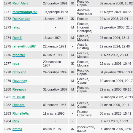
Россия,
1270
Red_Alert
27 октября 1991
Ж
02 апреля 2008, 15:02
Саров
Australia,
1271
reedwinning748
10 декабря 1970
-
13 марта 2024, 04:33
Woorndoo
1272
Rei Kender
16 июля 1986
Ж
Россия
24 мая 2003, 21:04
Россия,
1273
relax
-
М
Нижний
29 декабря 2003, 21:5
Новгород
Россия,
1274
RemZ
13 мая 1974
М
27 июля 2004, 13:11
Москва
Austria,
1275
renewillmott67
22 января 1971
-
19 июня 2024, 12:40
Dostling
Россия,
1276
reporter
07 июня 1960
М
30 мая 2003, 23:13
Москва
20 февраля
Россия,
1277
repz
Ж
22 марта 2003, 10:46
1967
Москва
Россия,
1278
retro kot
24 октября 1989
Ж
04 декабря 2009, 13:4
Саров
Россия,
1279
Revutsky
-
М
19 апреля 2004, 10:17
Саров
Россия,
1280
Rezepov
31 октября 1987
М
29 марта 2008, 09:13
Саров
1281
re_bush
-
-
07 января 2002, 20:33
Россия,
1282
Richard
01 января 1987
М
24 июля 2006, 20:11
Саров
France,
1283
RichelleVa
11 марта 1990
-
08 марта 2025, 15:41
Colomiers
1284
Rick
-
-
03 мая 2002, 16:33
узбекистан,
1285
rimma
08 июня 1972
Ж
09 апреля 2005, 23:51
навои