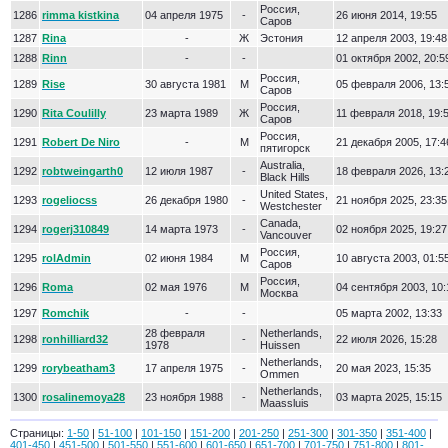
Россия,
1286
rimma kistkina
04 апреля 1975
-
26 июня 2014, 19:55
Саров
1287
Rina
-
Ж
Эстония
12 апреля 2003, 19:48
1288
Rinn
-
-
01 октября 2002, 20:5
Россия,
1289
Rise
30 августа 1981
М
05 февраля 2006, 13:
Саров
Россия,
1290
Rita Coulilly
23 марта 1989
Ж
11 февраля 2018, 19:
Саров
Россия,
1291
Robert De Niro
-
М
21 декабря 2005, 17:4
пятигорск
Australia,
1292
robtweingarth0
12 июля 1987
-
18 февраля 2026, 13:
Black Hills
United States,
1293
rogeliocss
26 декабря 1980
-
21 ноября 2025, 23:35
Westchester
Canada,
1294
rogerj310849
14 марта 1973
-
02 ноября 2025, 19:27
Vancouver
Россия,
1295
rolAdmin
02 июня 1984
М
10 августа 2003, 01:5
Саров
Россия,
1296
Roma
02 мая 1976
М
04 сентября 2003, 10:
Москва
1297
Romchik
-
-
05 марта 2002, 13:33
28 февраля
Netherlands,
1298
ronhilliard32
-
22 июля 2026, 15:28
1978
Huissen
Netherlands,
1299
rorybeatham3
17 апреля 1975
-
20 мая 2023, 15:35
Ommen
Netherlands,
1300
rosalinemoya28
23 ноября 1988
-
03 марта 2025, 15:15
Maassluis
Страницы:
1-50
|
51-100
|
101-150
|
151-200
|
201-250
|
251-300
|
301-350
|
351-400
|
401-450
|
451-500
|
501-550
|
551-600
|
601-650
|
651-700
|
701-750
|
751-800
|
801-