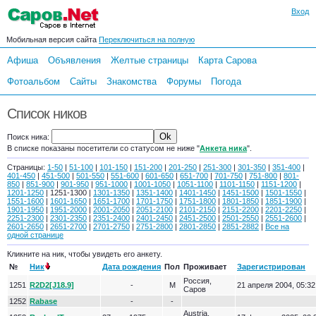
Вход
Мобильная версия сайта
Переключиться на полную
Афиша
Объявления
Желтые страницы
Карта Сарова
Фотоальбом
Сайты
Знакомства
Форумы
Погода
Список ников
Поиск ника:
В списке показаны посетители со статусом не ниже "
Анкета ника
".
Страницы:
1-50
|
51-100
|
101-150
|
151-200
|
201-250
|
251-300
|
301-350
|
351-400
|
401-450
|
451-500
|
501-550
|
551-600
|
601-650
|
651-700
|
701-750
|
751-800
|
801-
850
|
851-900
|
901-950
|
951-1000
|
1001-1050
|
1051-1100
|
1101-1150
|
1151-1200
|
1201-1250
| 1251-1300 |
1301-1350
|
1351-1400
|
1401-1450
|
1451-1500
|
1501-1550
|
1551-1600
|
1601-1650
|
1651-1700
|
1701-1750
|
1751-1800
|
1801-1850
|
1851-1900
|
1901-1950
|
1951-2000
|
2001-2050
|
2051-2100
|
2101-2150
|
2151-2200
|
2201-2250
|
2251-2300
|
2301-2350
|
2351-2400
|
2401-2450
|
2451-2500
|
2501-2550
|
2551-2600
|
2601-2650
|
2651-2700
|
2701-2750
|
2751-2800
|
2801-2850
|
2851-2882
|
Все на
одной странице
Кликните на ник, чтобы увидеть его анкету.
№
Ник
Дата рождения
Пол
Проживает
Зарегистрирован
Россия,
1251
R2D2[J18.9]
-
М
21 апреля 2004, 05:32
Саров
1252
Rabase
-
-
Austria,