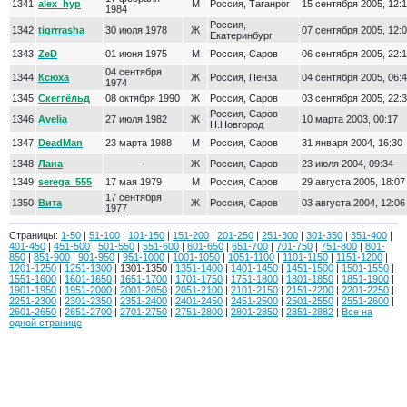
1341
alex_hyp
М
Россия, Таганрог
15 сентября 2005, 12:
1984
Россия,
1342
tigrrrasha
30 июля 1978
Ж
07 сентября 2005, 12:
Екатеринбург
1343
ZeD
01 июня 1975
М
Россия, Саров
06 сентября 2005, 22:
04 сентября
1344
Ксюха
Ж
Россия, Пенза
04 сентября 2005, 06:
1974
1345
Скеггёльд
08 октября 1990
Ж
Россия, Саров
03 сентября 2005, 22:
Россия, Саров
1346
Avelia
27 июля 1982
Ж
10 марта 2003, 00:17
Н.Новгород
1347
DeadMan
23 марта 1988
М
Россия, Саров
31 января 2004, 16:30
1348
Лана
-
Ж
Россия, Саров
23 июля 2004, 09:34
1349
serega_555
17 мая 1979
М
Россия, Саров
29 августа 2005, 18:07
17 сентября
1350
Вита
Ж
Россия, Саров
03 августа 2004, 12:06
1977
Страницы:
1-50
|
51-100
|
101-150
|
151-200
|
201-250
|
251-300
|
301-350
|
351-400
|
401-450
|
451-500
|
501-550
|
551-600
|
601-650
|
651-700
|
701-750
|
751-800
|
801-
850
|
851-900
|
901-950
|
951-1000
|
1001-1050
|
1051-1100
|
1101-1150
|
1151-1200
|
1201-1250
|
1251-1300
| 1301-1350 |
1351-1400
|
1401-1450
|
1451-1500
|
1501-1550
|
1551-1600
|
1601-1650
|
1651-1700
|
1701-1750
|
1751-1800
|
1801-1850
|
1851-1900
|
1901-1950
|
1951-2000
|
2001-2050
|
2051-2100
|
2101-2150
|
2151-2200
|
2201-2250
|
2251-2300
|
2301-2350
|
2351-2400
|
2401-2450
|
2451-2500
|
2501-2550
|
2551-2600
|
2601-2650
|
2651-2700
|
2701-2750
|
2751-2800
|
2801-2850
|
2851-2882
|
Все на
одной странице