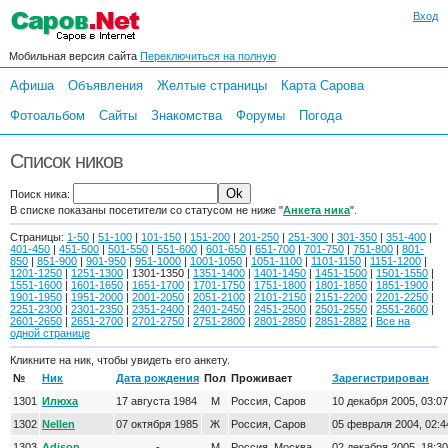
Вход
Мобильная версия сайта
Переключиться на полную
Афиша
Объявления
Желтые страницы
Карта Сарова
Фотоальбом
Сайты
Знакомства
Форумы
Погода
Список ников
Поиск ника:
В списке показаны посетители со статусом не ниже "
Анкета ника
".
Страницы:
1-50
|
51-100
|
101-150
|
151-200
|
201-250
|
251-300
|
301-350
|
351-400
|
401-450
|
451-500
|
501-550
|
551-600
|
601-650
|
651-700
|
701-750
|
751-800
|
801-
850
|
851-900
|
901-950
|
951-1000
|
1001-1050
|
1051-1100
|
1101-1150
|
1151-1200
|
1201-1250
|
1251-1300
| 1301-1350 |
1351-1400
|
1401-1450
|
1451-1500
|
1501-1550
|
1551-1600
|
1601-1650
|
1651-1700
|
1701-1750
|
1751-1800
|
1801-1850
|
1851-1900
|
1901-1950
|
1951-2000
|
2001-2050
|
2051-2100
|
2101-2150
|
2151-2200
|
2201-2250
|
2251-2300
|
2301-2350
|
2351-2400
|
2401-2450
|
2451-2500
|
2501-2550
|
2551-2600
|
2601-2650
|
2651-2700
|
2701-2750
|
2751-2800
|
2801-2850
|
2851-2882
|
Все на
одной странице
Кликните на ник, чтобы увидеть его анкету.
№
Ник
Дата рождения
Пол
Проживает
Зарегистрирован
1301
Илюха
17 августа 1984
М
Россия, Саров
10 декабря 2005, 03:07
1302
Nellen
07 октября 1985
Ж
Россия, Саров
05 февраля 2004, 02:4
1303
Adison
-
М
Россия, Москва
02 декабря 2005, 18:30