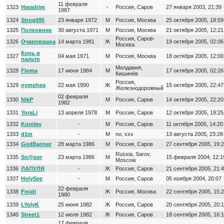
11 февраля
1323
Haradrim
-
Россия, Саров
27 января 2003, 21:39
1987
1324
Strog095
23 января 1972
М
Россия, Москва
25 октября 2005, 18:59
1325
Полковник
30 августа 1971
М
Россия, Москва
21 октября 2005, 12:21
Россия, Саров-
1326
Очаровашка
14 марта 1981
Ж
19 октября 2005, 02:06
Москва
Конь в
1327
04 мая 1971
М
Россия, Москва
18 октября 2005, 12:00
пальто
Молдавия,
1328
Floma
17 июня 1984
М
17 октября 2005, 02:26
Кишинёв
Россия,
1329
nymphea
22 мая 1990
Ж
15 октября 2005, 22:47
Железнодорожный
02 февраля
1330
NikP
М
Россия, Саров
14 октября 2005, 22:20
1982
1331
YuraLi
13 апреля 1978
М
Россия, Саров
12 октября 2005, 19:25
1332
Korolev
-
М
Россия, Саров
11 октября 2005, 14:20
1333
d1m
-
М
no, xxx
13 августа 2005, 23:28
1334
GodBanner
28 марта 1986
М
Россия, Саров
27 сентября 2005, 19:
Russia, Sarov,
1335
Sn@per
23 марта 1986
М
15 февраля 2004, 12:1
Moscow
1336
ЛАПУЛЯ
-
Ж
Россия, Саров
21 сентября 2005, 21:
1337
HolySee
-
М
Россия, Саров
05 ноября 2004, 20:07
22 февраля
1338
Finidi
Ж
Россия, Москва
22 сентября 2005, 15:
1980
1339
LYolyK
25 июня 1982
Ж
Россия, Саров
20 сентября 2005, 20:
1340
Street1
12 июля 1982
Ж
Россия, Саров
18 сентября 2005, 16:
17 февраля