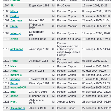
1304
Skit
11 декабря 1982
М
РФ, Саров
16 июня 2002, 13:21
1305
Mikes
-
М
Россия, Саров
09 августа 2003, 00:33
1306
Bodda
-
М
Россия, Саров
30 января 2003, 03:06
1307
Ландыш
24 мая 1980
Ж
Россия, Москва
24 ноября 2005, 11:04
17 февраля
1308
Smile
Ж
Россия, Москва
24 ноября 2005, 23:59
1989
13 сентября
1309
svirepyi
М
Россия, Туапсе
11 августа 2005, 18:44
1987
1310
Arven
14 июля 1990
Ж
Россия, Ульяновск
15 ноября 2005, 17:44
Россия,
Мурманская обл.
1311
aleksa247
24 октября 1988
Ж
г.Оленегорск,
15 ноября 2005, 14:44
скоро буду жить в
Питере
Россия,
1312
Ruger
04 апреля 1988
М
07 июня 2005, 21:30
Истринский район
1313
Nick
-
-
Россия, Саров
11 ноября 2005, 18:01
1314
Angel
09 мая 1983
Ж
Россия, Саров
09 мая 2004, 02:09
1315
maxim V.
-
М
Россия, Саров
06 ноября 2005, 23:52
1316
serface
07 марта 1990
М
Россия, Саров
19 июня 2005, 15:51
1317
Padve
29 октября 1984
Ж
Россия, Москва
03 ноября 2005, 21:59
1318
натали2005
-
-
Россия, Саров
03 ноября 2005, 00:53
1319
Edel
03 марта 1986
Ж
Россия, Саров
04 октября 2003, 16:05
1320
sense
11 ноября 1984
М
Россия, Саров
23 октября 2005, 03:54
23 февраля
1321
Host
М
Украина, Киев
28 октября 2005, 01:50
1989
1322
Alekcandra
23 июня 1990
Ж
Россия, Киров
27 октября 2005, 21:52