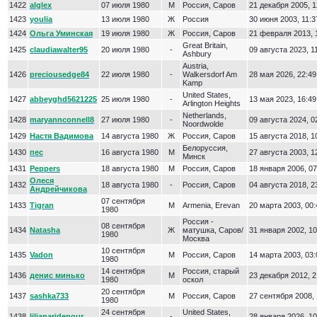
1422
alglex
07 июля 1980
М
Россия, Саров
21 декабря 2005, 1
1423
youlia
13 июля 1980
Ж
Россия
30 июня 2003, 11:3
1424
Ольга Уминская
19 июля 1980
Ж
Россия, Саров
21 февраля 2013, 
Great Britain,
1425
claudiawalter95
20 июля 1980
-
09 августа 2023, 1
Ashbury
Austria,
1426
preciousedge84
22 июля 1980
-
Walkersdorf Am
28 мая 2026, 22:49
Kamp
United States,
1427
abbeyghd5621225
25 июля 1980
-
13 мая 2023, 16:49
Arlington Heights
Netherlands,
1428
maryannconnell8
27 июля 1980
-
09 августа 2024, 0
Noordwolde
1429
Настя Вадимова
14 августа 1980
Ж
Россия, Саров
15 августа 2018, 1
Белоруссия,
1430
пес
16 августа 1980
М
27 августа 2003, 1
Минск
1431
Peppers
18 августа 1980
М
Россия, Саров
18 января 2006, 07
Олеся
1432
18 августа 1980
-
Россия, Саров
04 августа 2018, 2
Андрейчикова
07 сентября
1433
Tigran
М
Armenia, Erevan
20 марта 2003, 00:
1980
Россия -
08 сентября
1434
Natasha
Ж
матушка, Саров/
31 января 2002, 10
1980
Москва
10 сентября
1435
Vadon
М
Россия, Саров
14 марта 2003, 03:
1980
14 сентября
Россия, старый
1436
денис минько
М
23 декабря 2012, 2
1980
оскол
20 сентября
1437
sashka733
М
Россия, Саров
27 сентября 2008, 
1980
24 сентября
United States,
1438
lilianaridenour
-
28 января 2026, 10