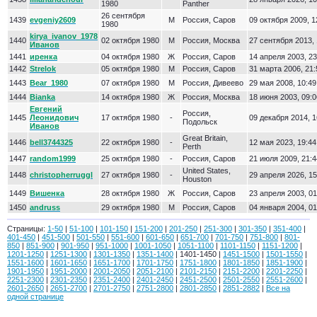
1980
Panther
26 сентября
1439
evgeniy2609
М
Россия, Саров
09 октября 2009, 1
1980
kirya_ivanov_1978
1440
02 октября 1980
М
Россия, Москва
27 сентября 2013, 
Иванов
1441
иренка
04 октября 1980
Ж
Россия, Саров
14 апреля 2003, 23
1442
Strelok
05 октября 1980
М
Россия, Саров
31 марта 2006, 21:
1443
Bear_1980
07 октября 1980
М
Россия, Дивеево
29 мая 2008, 10:49
1444
Bianka
14 октября 1980
Ж
Россия, Москва
18 июня 2003, 09:0
Евгений
Россия,
1445
Леонидович
17 октября 1980
-
09 декабря 2014, 1
Подольск
Иванов
Great Britain,
1446
bell3744325
22 октября 1980
-
12 мая 2023, 19:44
Perth
1447
random1999
25 октября 1980
-
Россия, Саров
21 июля 2009, 21:4
United States,
1448
christopherruggl
27 октября 1980
-
29 апреля 2026, 15
Houston
1449
Вишенка
28 октября 1980
Ж
Россия, Саров
23 апреля 2003, 01
1450
andruss
29 октября 1980
М
Россия, Саров
04 января 2004, 01
Страницы:
1-50
|
51-100
|
101-150
|
151-200
|
201-250
|
251-300
|
301-350
|
351-400
|
401-450
|
451-500
|
501-550
|
551-600
|
601-650
|
651-700
|
701-750
|
751-800
|
801-
850
|
851-900
|
901-950
|
951-1000
|
1001-1050
|
1051-1100
|
1101-1150
|
1151-1200
|
1201-1250
|
1251-1300
|
1301-1350
|
1351-1400
| 1401-1450 |
1451-1500
|
1501-1550
|
1551-1600
|
1601-1650
|
1651-1700
|
1701-1750
|
1751-1800
|
1801-1850
|
1851-1900
|
1901-1950
|
1951-2000
|
2001-2050
|
2051-2100
|
2101-2150
|
2151-2200
|
2201-2250
|
2251-2300
|
2301-2350
|
2351-2400
|
2401-2450
|
2451-2500
|
2501-2550
|
2551-2600
|
2601-2650
|
2651-2700
|
2701-2750
|
2751-2800
|
2801-2850
|
2851-2882
|
Все на
одной странице