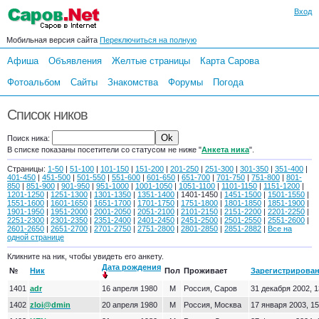
Вход
Мобильная версия сайта
Переключиться на полную
Афиша
Объявления
Желтые страницы
Карта Сарова
Фотоальбом
Сайты
Знакомства
Форумы
Погода
Список ников
Поиск ника:
В списке показаны посетители со статусом не ниже "
Анкета ника
".
Страницы:
1-50
|
51-100
|
101-150
|
151-200
|
201-250
|
251-300
|
301-350
|
351-400
|
401-450
|
451-500
|
501-550
|
551-600
|
601-650
|
651-700
|
701-750
|
751-800
|
801-
850
|
851-900
|
901-950
|
951-1000
|
1001-1050
|
1051-1100
|
1101-1150
|
1151-1200
|
1201-1250
|
1251-1300
|
1301-1350
|
1351-1400
| 1401-1450 |
1451-1500
|
1501-1550
|
1551-1600
|
1601-1650
|
1651-1700
|
1701-1750
|
1751-1800
|
1801-1850
|
1851-1900
|
1901-1950
|
1951-2000
|
2001-2050
|
2051-2100
|
2101-2150
|
2151-2200
|
2201-2250
|
2251-2300
|
2301-2350
|
2351-2400
|
2401-2450
|
2451-2500
|
2501-2550
|
2551-2600
|
2601-2650
|
2651-2700
|
2701-2750
|
2751-2800
|
2801-2850
|
2851-2882
|
Все на
одной странице
Кликните на ник, чтобы увидеть его анкету.
Дата рождения
№
Ник
Пол
Проживает
Зарегистрирова
1401
adr
16 апреля 1980
М
Россия, Саров
31 декабря 2002, 1
1402
zloi@dmin
20 апреля 1980
М
Россия, Москва
17 января 2003, 15