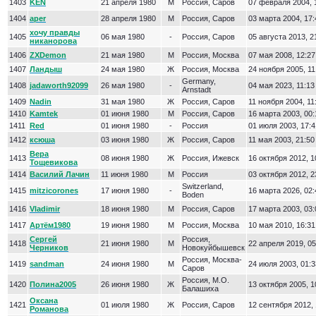
1403
KEN
21 апреля 1980
М
Россия, Саров
07 февраля 2004, 
1404
aper
28 апреля 1980
М
Россия, Саров
03 марта 2004, 17:
хочу правды
1405
06 мая 1980
-
Россия, Саров
05 августа 2013, 2
никанорова
1406
ZXDemon
21 мая 1980
М
Россия, Москва
07 мая 2008, 12:27
1407
Ландыш
24 мая 1980
Ж
Россия, Москва
24 ноября 2005, 11
Germany,
1408
jadaworth92099
26 мая 1980
-
04 мая 2023, 11:13
Arnstadt
1409
Nadin
31 мая 1980
Ж
Россия, Саров
11 ноября 2004, 11
1410
Kamtek
01 июня 1980
М
Россия, Саров
16 марта 2003, 00:
1411
Red
01 июня 1980
-
Россия
01 июля 2003, 17:4
1412
ксюша
03 июня 1980
Ж
Россия, Саров
11 мая 2003, 21:50
Вера
1413
08 июня 1980
Ж
Россия, Ижевск
16 октября 2012, 1
Тощевикова
1414
Василий Лачин
11 июня 1980
М
Россия
03 октября 2012, 2
Switzerland,
1415
mitzicorones
17 июня 1980
-
16 марта 2026, 02:
Boden
1416
Vladimir
18 июня 1980
М
Россия, Саров
17 марта 2003, 03:
1417
Артём1980
19 июня 1980
М
Россия, Москва
10 мая 2010, 16:31
Сергей
Россия,
1418
21 июня 1980
М
22 апреля 2019, 05
Черников
Новокуйбышевск
Россия, Москва-
1419
sandman
24 июня 1980
М
24 июля 2003, 01:3
Саров
Россия, М.О.
1420
Полина2005
26 июня 1980
Ж
13 октября 2005, 1
Балашиха
Оксана
1421
01 июля 1980
Ж
Россия, Саров
12 сентября 2012, 
Романова