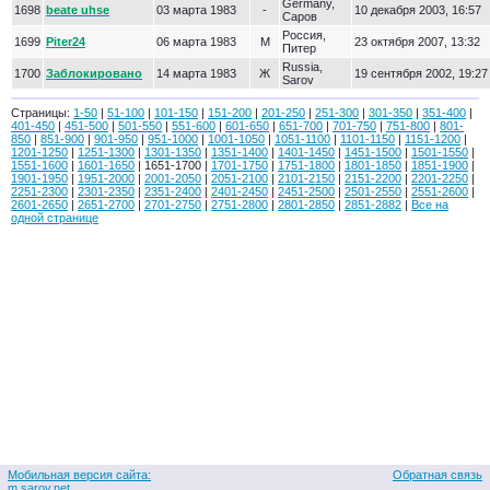
Germany,
1698
beate uhse
03 марта 1983
-
10 декабря 2003, 16:57
Саров
Россия,
1699
Piter24
06 марта 1983
М
23 октября 2007, 13:32
Питер
Russia,
1700
Заблокировано
14 марта 1983
Ж
19 сентября 2002, 19:27
Sarov
Страницы:
1-50
|
51-100
|
101-150
|
151-200
|
201-250
|
251-300
|
301-350
|
351-400
|
401-450
|
451-500
|
501-550
|
551-600
|
601-650
|
651-700
|
701-750
|
751-800
|
801-
850
|
851-900
|
901-950
|
951-1000
|
1001-1050
|
1051-1100
|
1101-1150
|
1151-1200
|
1201-1250
|
1251-1300
|
1301-1350
|
1351-1400
|
1401-1450
|
1451-1500
|
1501-1550
|
1551-1600
|
1601-1650
| 1651-1700 |
1701-1750
|
1751-1800
|
1801-1850
|
1851-1900
|
1901-1950
|
1951-2000
|
2001-2050
|
2051-2100
|
2101-2150
|
2151-2200
|
2201-2250
|
2251-2300
|
2301-2350
|
2351-2400
|
2401-2450
|
2451-2500
|
2501-2550
|
2551-2600
|
2601-2650
|
2651-2700
|
2701-2750
|
2751-2800
|
2801-2850
|
2851-2882
|
Все на
одной странице
Мобильная версия сайта:
Обратная связь
m.sarov.net