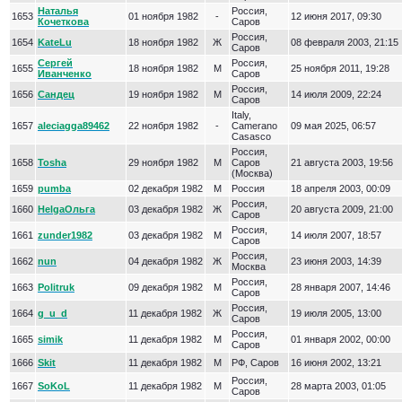
Наталья
Россия,
1653
01 ноября 1982
-
12 июня 2017, 09:30
Кочеткова
Саров
Россия,
1654
KateLu
18 ноября 1982
Ж
08 февраля 2003, 21:15
Саров
Сергей
Россия,
1655
18 ноября 1982
М
25 ноября 2011, 19:28
Иванченко
Саров
Россия,
1656
Сандец
19 ноября 1982
М
14 июля 2009, 22:24
Саров
Italy,
1657
aleciagga89462
22 ноября 1982
-
Camerano
09 мая 2025, 06:57
Casasco
Россия,
1658
Tosha
29 ноября 1982
М
Саров
21 августа 2003, 19:56
(Москва)
1659
pumba
02 декабря 1982
М
Россия
18 апреля 2003, 00:09
Россия,
1660
HelgaОльга
03 декабря 1982
Ж
20 августа 2009, 21:00
Саров
Россия,
1661
zunder1982
03 декабря 1982
М
14 июля 2007, 18:57
Саров
Россия,
1662
nun
04 декабря 1982
Ж
23 июня 2003, 14:39
Москва
Россия,
1663
Politruk
09 декабря 1982
М
28 января 2007, 14:46
Саров
Россия,
1664
g_u_d
11 декабря 1982
Ж
19 июля 2005, 13:00
Саров
Россия,
1665
simik
11 декабря 1982
М
01 января 2002, 00:00
Саров
1666
Skit
11 декабря 1982
М
РФ, Саров
16 июня 2002, 13:21
Россия,
1667
SoKoL
11 декабря 1982
М
28 марта 2003, 01:05
Саров