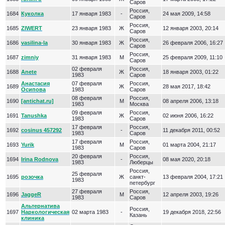
Саров
Россия,
1684
Куколка
17 января 1983
-
24 мая 2009, 14:58
Саров
Россия,
1685
ZIWERT
23 января 1983
Ж
12 января 2003, 20:14
Саров
Россия,
1686
vasilina-la
30 января 1983
Ж
26 февраля 2006, 16:27
Саров
Россия,
1687
zimniy
31 января 1983
М
25 февраля 2009, 11:10
Саров
02 февраля
Россия,
1688
Anete
Ж
18 января 2003, 01:22
1983
Саров
Анастасия
07 февраля
Россия,
1689
Ж
28 мая 2017, 18:42
Осипова
1983
Саров
08 февраля
Россия,
1690
[antichat.ru]
М
08 апреля 2006, 13:18
1983
Москва
09 февраля
Россия,
1691
Tanushka
Ж
02 июня 2006, 16:22
1983
Саров
17 февраля
Россия,
1692
cosinus 457292
-
11 декабря 2011, 00:52
1983
Саров
17 февраля
Россия,
1693
Yurik
М
01 марта 2004, 21:17
1983
Саров
20 февраля
Россия,
1694
Irina Rodnova
-
08 мая 2020, 20:18
1983
Люберцы
Россия,
25 февраля
1695
розочка
Ж
санкт-
13 февраля 2004, 17:21
1983
петербург
27 февраля
Россия,
1696
JaggeR
М
12 апреля 2003, 19:26
1983
Саров
Альтернатива
Россия,
1697
Наркологическая
02 марта 1983
-
19 декабря 2018, 22:56
Казань
клиника