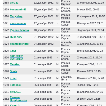
Россия,
1668
elvizzz
12 декабря 1982
М
23 октября 2006, 12:19
Ступино
Россия,
1669
konstantin42
15 декабря 1982
М
24 мая 2002, 09:48
Самара
Россия,
1670
Mary Mary
17 декабря 1982
Ж
12 февраля 2019, 20:53
Москва
Россия,
1671
ssss sssssss
17 декабря 1982
-
18 августа 2017, 21:01
Саров
Россия,
1672
Руслан Береза
18 декабря 1982
-
06 декабря 2011, 21:54
Саров
Россия,
1673
Никол@й
21 декабря 1982
М
01 февраля 2003, 05:18
Саров
Australia,
1674
shantellschiffer
24 декабря 1982
-
21 апреля 2026, 10:56
Bindoon
Россия,
1675
Grief
28 декабря 1982
М
19 января 2003, 07:24
Саров
664168952
Россия,
1676
01 января 1983
-
03 марта 2013, 23:04
664168952
Саров
Россия,
1677
MenGer
01 января 1983
М
13 марта 2006, 14:42
Саров
Россия,
1678
Sonik
01 января 1983
М
19 июня 2003, 16:19
Саров
Украина,
1679
s_serj
01 января 1983
М
18 октября 2007, 17:48
Ялта
Россия,
1680
nathalie6
05 января 1983
Ж
05 мая 2007, 22:40
Саров
Россия,
1681
alya0601
06 января 1983
Ж
16 апреля 2006, 04:15
Саров
Татьяна
Россия,
1682
09 января 1983
-
25 июля 2025, 13:55
Порфирьева
Саров
Россия,
1683
Юлия З
09 января 1983
Ж
17 марта 2003, 17:22