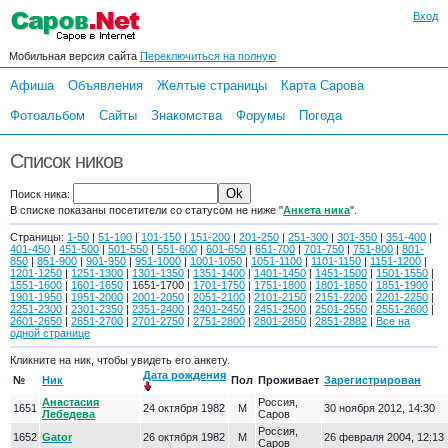
Вход
Мобильная версия сайта
Переключиться на полную
Афиша
Объявления
Желтые страницы
Карта Сарова
Фотоальбом
Сайты
Знакомства
Форумы
Погода
Список ников
Поиск ника:
В списке показаны посетители со статусом не ниже "
Анкета ника
".
Страницы:
1-50
|
51-100
|
101-150
|
151-200
|
201-250
|
251-300
|
301-350
|
351-400
|
401-450
|
451-500
|
501-550
|
551-600
|
601-650
|
651-700
|
701-750
|
751-800
|
801-
850
|
851-900
|
901-950
|
951-1000
|
1001-1050
|
1051-1100
|
1101-1150
|
1151-1200
|
1201-1250
|
1251-1300
|
1301-1350
|
1351-1400
|
1401-1450
|
1451-1500
|
1501-1550
|
1551-1600
|
1601-1650
| 1651-1700 |
1701-1750
|
1751-1800
|
1801-1850
|
1851-1900
|
1901-1950
|
1951-2000
|
2001-2050
|
2051-2100
|
2101-2150
|
2151-2200
|
2201-2250
|
2251-2300
|
2301-2350
|
2351-2400
|
2401-2450
|
2451-2500
|
2501-2550
|
2551-2600
|
2601-2650
|
2651-2700
|
2701-2750
|
2751-2800
|
2801-2850
|
2851-2882
|
Все на
одной странице
Кликните на ник, чтобы увидеть его анкету.
Дата рождения
№
Ник
Пол
Проживает
Зарегистрирован
Анастасия
Россия,
1651
24 октября 1982
М
30 ноября 2012, 14:30
Лебедева
Саров
Россия,
1652
Gator
26 октября 1982
М
26 февраля 2004, 12:13
Саров