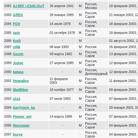
Россия,
2082
dJ Mi][ ::Chill::OuT
30 апреля 1941
М
19 февраля 2003, 
Москва
Россия,
2083
GREG
28 января 1985
М
21 января 2003, 1
Саров
Россия,
2084
FOX
14 июля 1978
М
18 февраля 2003, 
Саров
Россия,
2085
tash
01 октября 1978
Ж
18 февраля 2003, 
Саров
2086
KraS
-
М
01 августа 2002, 1
2087
cj4ik
08 мая 1983
М
Россия
16 февраля 2003, 
Россия,
2088
Goroh
09 марта 1982
М
13 февраля 2003, 
Саров
Россия,
2089
Judge
27 апреля 1985
М
12 февраля 2003, 
Саров
Россия,
2090
kataca
-
М
12 февраля 2003, 
Долгопрудный
11 февраля
Россия,
2091
Незнайка
М
11 февраля 2003, 
2003
Саров
Россия,
2092
MadBiker
18 ноября 1977
М
09 февраля 2003, 
Саров
Россия,
2093
a1s1
07 июля 1983
М
07 февраля 2003, 
Саров
Россия,
2094
Isp@nioly_ka
-
Ж
29 января 2003, 1
Саров
Россия,
2095
Pepper_girl
14 марта 1986
М
07 февраля 2003, 
Саров
Россия,
2096
Necroman
-
М
04 февраля 2003, 
Саров
Россия,
2097
kuzya
-
-
04 февраля 2003, 
Саров