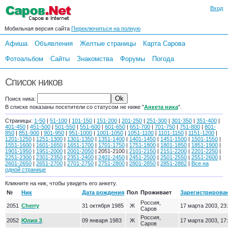
Вход
Мобильная версия сайта
Переключиться на полную
Афиша
Объявления
Желтые страницы
Карта Сарова
Фотоальбом
Сайты
Знакомства
Форумы
Погода
Список ников
Поиск ника:
В списке показаны посетители со статусом не ниже "
Анкета ника
".
Страницы:
1-50
|
51-100
|
101-150
|
151-200
|
201-250
|
251-300
|
301-350
|
351-400
|
401-450
|
451-500
|
501-550
|
551-600
|
601-650
|
651-700
|
701-750
|
751-800
|
801-
850
|
851-900
|
901-950
|
951-1000
|
1001-1050
|
1051-1100
|
1101-1150
|
1151-1200
|
1201-1250
|
1251-1300
|
1301-1350
|
1351-1400
|
1401-1450
|
1451-1500
|
1501-1550
|
1551-1600
|
1601-1650
|
1651-1700
|
1701-1750
|
1751-1800
|
1801-1850
|
1851-1900
|
1901-1950
|
1951-2000
|
2001-2050
| 2051-2100 |
2101-2150
|
2151-2200
|
2201-2250
|
2251-2300
|
2301-2350
|
2351-2400
|
2401-2450
|
2451-2500
|
2501-2550
|
2551-2600
|
2601-2650
|
2651-2700
|
2701-2750
|
2751-2800
|
2801-2850
|
2851-2882
|
Все на
одной странице
Кликните на ник, чтобы увидеть его анкету.
№
Ник
Дата рождения
Пол
Проживает
Зарегистрирова
Россия,
2051
Cherry
31 октября 1985
Ж
17 марта 2003, 23
Саров
Россия,
2052
Юлия З
09 января 1983
Ж
17 марта 2003, 17
Саров