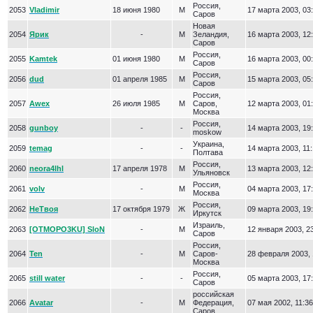
Россия,
2053
Vladimir
18 июня 1980
М
17 марта 2003, 03
Саров
Новая
2054
Ярик
-
М
Зеландия,
16 марта 2003, 12
Саров
Россия,
2055
Kamtek
01 июня 1980
М
16 марта 2003, 00
Саров
Россия,
2056
dud
01 апреля 1985
М
15 марта 2003, 05
Саров
Россия,
2057
Awex
26 июля 1985
М
Саров,
12 марта 2003, 01
Москва
Россия,
2058
gunboy
-
-
14 марта 2003, 19
moskow
Украина,
2059
temag
-
-
14 марта 2003, 11:
Полтава
Россия,
2060
neora4lhl
17 апреля 1978
М
13 марта 2003, 12
Ульяновск
Россия,
2061
volv
-
М
04 марта 2003, 17
Москва
Россия,
2062
НеТвоя
17 октября 1979
Ж
09 марта 2003, 19
Иркутск
Израиль,
2063
[OTMOPO3KU] SloN
-
М
12 января 2003, 2
Саров
Россия,
2064
Ten
-
М
Саров-
28 февраля 2003, 
Москва
Россия,
2065
still water
-
-
05 марта 2003, 17
Саров
российская
2066
Avatar
-
М
Федерация,
07 мая 2002, 11:36
Саров