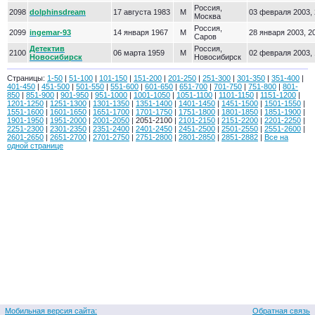
Россия,
2098
dolphinsdream
17 августа 1983
М
03 февраля 2003, 
Москва
Россия,
2099
ingemar-93
14 января 1967
М
28 января 2003, 2
Саров
Детектив
Россия,
2100
06 марта 1959
М
02 февраля 2003, 
Новосибирск
Новосибирск
Страницы:
1-50
|
51-100
|
101-150
|
151-200
|
201-250
|
251-300
|
301-350
|
351-400
|
401-450
|
451-500
|
501-550
|
551-600
|
601-650
|
651-700
|
701-750
|
751-800
|
801-
850
|
851-900
|
901-950
|
951-1000
|
1001-1050
|
1051-1100
|
1101-1150
|
1151-1200
|
1201-1250
|
1251-1300
|
1301-1350
|
1351-1400
|
1401-1450
|
1451-1500
|
1501-1550
|
1551-1600
|
1601-1650
|
1651-1700
|
1701-1750
|
1751-1800
|
1801-1850
|
1851-1900
|
1901-1950
|
1951-2000
|
2001-2050
| 2051-2100 |
2101-2150
|
2151-2200
|
2201-2250
|
2251-2300
|
2301-2350
|
2351-2400
|
2401-2450
|
2451-2500
|
2501-2550
|
2551-2600
|
2601-2650
|
2651-2700
|
2701-2750
|
2751-2800
|
2801-2850
|
2851-2882
|
Все на
одной странице
Мобильная версия сайта:
Обратная связь