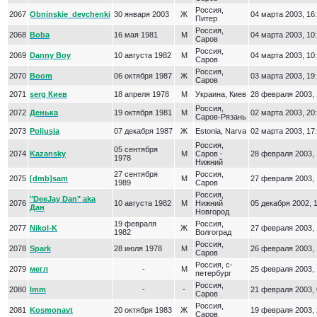
Россия,
2067
Obninskie_devchenki
30 января 2003
Ж
04 марта 2003, 16
Питер
Россия,
2068
Boba
16 мая 1981
М
04 марта 2003, 10
Саров
Россия,
2069
Danny Boy
10 августа 1982
М
04 марта 2003, 10
Саров
Россия,
2070
Boom
06 октября 1987
Ж
03 марта 2003, 19
Саров
2071
serg Киев
18 апреля 1978
М
Украина, Киев
28 февраля 2003, 
Россия,
2072
Денька
19 октября 1981
М
02 марта 2003, 20
Саров-Рязань
2073
Poljusja
07 декабря 1987
Ж
Estonia, Narva
02 марта 2003, 17
Россия,
05 сентября
2074
Kazansky
М
Саров -
28 февраля 2003, 
1978
Нижний
27 сентября
Россия,
2075
[dmb]sam
М
27 февраля 2003, 
1989
Саров
Россия,
"DeeJay Dan" aka
2076
10 августа 1982
М
Нижний
05 декабря 2002, 
Дан
Новгород
19 февраля
Россия,
2077
Nikol-K
Ж
27 февраля 2003, 
1982
Волгоград
Россия,
2078
Spark
28 июля 1978
М
26 февраля 2003, 
Саров
Россия, с-
2079
мегл
-
М
25 февраля 2003, 
петербург
Россия,
2080
lmm
-
-
21 февраля 2003, 
Саров
Россия,
2081
Kosmonavt
20 октября 1983
Ж
19 февраля 2003, 
Саров