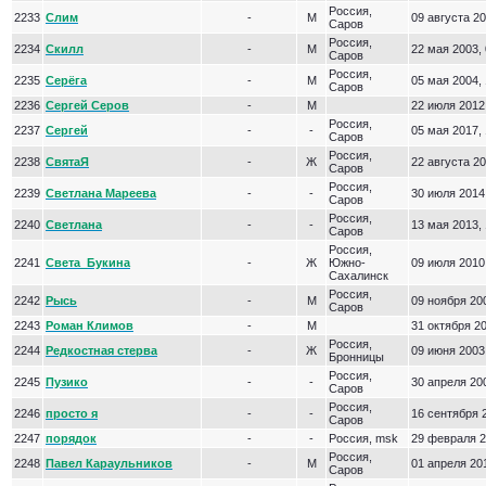
Россия,
2233
Слим
-
М
09 августа 20
Саров
Россия,
2234
Скилл
-
М
22 мая 2003, 
Саров
Россия,
2235
Серёга
-
М
05 мая 2004, 
Саров
2236
Сергей Серов
-
М
22 июля 2012
Россия,
2237
Сергей
-
-
05 мая 2017, 
Саров
Россия,
2238
СвятаЯ
-
Ж
22 августа 20
Саров
Россия,
2239
Светлана Мареева
-
-
30 июля 2014
Саров
Россия,
2240
Светлана
-
-
13 мая 2013, 
Саров
Россия,
2241
Света_Букина
-
Ж
Южно-
09 июля 2010
Сахалинск
Россия,
2242
Рысь
-
М
09 ноября 200
Саров
2243
Роман Климов
-
М
31 октября 20
Россия,
2244
Редкостная стерва
-
Ж
09 июня 2003
Бронницы
Россия,
2245
Пузико
-
-
30 апреля 200
Саров
Россия,
2246
просто я
-
-
16 сентября 2
Саров
2247
порядок
-
-
Россия, msk
29 февраля 2
Россия,
2248
Павел Караульников
-
М
01 апреля 201
Саров