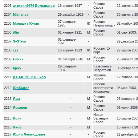
Россия,
2203
активин9876 Большаков
18 апреля 1937
-
22 августа 20
Саров
Россия,
2204
Mishanya
29 декабря 1929
-
30 августа 20
Саров
27 февраля
Россия,
2205
Милашка Юлия
Ж
02 ноября 200
1923
Петрозаводск
Россия,
2206
ilfin
01 января 1921
М
01 мая 2003, 
Саров
01 февраля
2207
SySTem
-
29 декабря 20
1920
Россия, Е-
2208
zzz
16 апреля 1913
Ж
27 марта 2003
бург
Россия,
2209
Беник
31 октября 1910
М
25 августа 20
Саров
29 февраля
Зазеркалье,
2210
bjork
-
09 февраля 2
1904
Недостаюн
Израиль,
2211
[OTMOPO3KU] SloN
-
М
12 января 200
Саров
Россия,
2212
[DoS]ator
-
-
окрестности
08 мая 2003, 
Хиросимы
Россия,
2213
Яша
-
М
25 февраля 2
Саров
Россия,
2214
Яссарев
-
М
05 июня 2008
Саров
Новая
2215
Ярик
-
М
Зеландия,
16 марта 2003
Саров
2216
Яков
-
М
16 августа 20
Россия,
2217
Юрий Леонидович
-
-
11 декабря 20
Саров