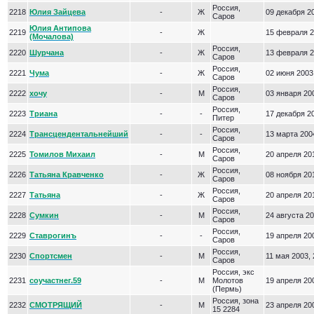
Россия,
2218
Юлия Зайцева
-
Ж
09 декабря 20
Саров
Юлия Антипова
2219
-
Ж
15 февраля 2
(Мочалова)
Россия,
2220
Шурчана
-
Ж
13 февраля 2
Саров
Россия,
2221
Чума
-
Ж
02 июня 2003
Саров
Россия,
2222
хочу
-
М
03 января 200
Саров
Россия,
2223
Триана
-
-
17 декабря 20
Питер
Россия,
2224
Трансцендентальнейший
-
-
13 марта 2004
Саров
Россия,
2225
Томилов Михаил
-
М
20 апреля 201
Саров
Россия,
2226
Татьяна Кравченко
-
Ж
08 ноября 201
Саров
Россия,
2227
Татьяна
-
Ж
20 апреля 201
Саров
Россия,
2228
Сумкин
-
М
24 августа 20
Саров
Россия,
2229
Ставрогинъ
-
-
19 апреля 200
Саров
Россия,
2230
Спортсмен
-
М
11 мая 2003, 
Саров
Россия, экс
2231
соучастнег.59
-
М
Молотов
19 апреля 200
(Пермь)
Россия, зона
2232
СМОТРЯЩИЙ
-
М
23 апреля 200
15 2284