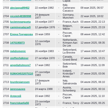
Саров
Italy,
2703
aleciagga89462
22 ноября 1982
-
Camerano
09 мая 2025, 06:57
Casasco
24 февраля
Germany,
2704
nicoleh48380998
-
22 мая 2025, 18:02
1977
Munchen
2705
lucienneargueta
19 ноября 1977
-
France, Auch
03 июня 2025, 22:13
Belgium,
2706
carminesalazar0
12 декабря 1976
-
04 июня 2025, 23:19
Wibrin
Россия,
2707
Елена Гончарова
15 мая 1959
-
08 июня 2025, 12:42
Саров
Netherlands,
12 сентября
2708
1470195873
-
Krimpen Aan
12 июня 2025, 08:35
1976
De Lek
Switzerland,
2709
rwkdomenic
26 ноября 1983
-
17 июня 2025, 10:47
La Brevine
Canada,
2710
steffenfalkiner
27 октября 1970
-
17 июня 2025, 13:21
Grand Bend
Switzerland,
2711
angeliafulmore7
17 мая 1982
-
19 июня 2025, 11:09
Bole
Iceland,
27 сентября
2712
9186434532075110
-
Kroksfjar?
27 июня 2025, 03:06
1983
Arnes
17 февраля
Italy,
2713
lourdesjanssen
-
04 июля 2025, 06:10
1973
Salvatronda
Austria,
2714
janessauwp
24 марта 1988
-
15 июля 2025, 00:16
Schonberg
Россия,
2715
Алексей
15 мая 1992
-
16 июля 2025, 11:10
Саров
23 сентября
2716
franziskaelia56
-
France, Torcy
22 июля 2025, 05:25
1973