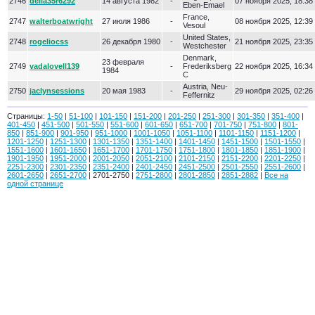
2746
delia35r6292
14 августа 1982
-
07 ноября 2025, 18:38
Eben-Emael
France,
2747
walterboatwright
27 июля 1986
-
08 ноября 2025, 12:39
Vesoul
United States,
2748
rogeliocss
26 декабря 1980
-
21 ноября 2025, 23:35
Westchester
Denmark,
23 февраля
2749
vadalovell139
-
Frederiksberg
22 ноября 2025, 16:34
1984
C
Austria, Neu-
2750
jaclynsessions
20 мая 1983
-
29 ноября 2025, 02:26
Feffernitz
Страницы:
1-50
|
51-100
|
101-150
|
151-200
|
201-250
|
251-300
|
301-350
|
351-400
|
401-450
|
451-500
|
501-550
|
551-600
|
601-650
|
651-700
|
701-750
|
751-800
|
801-
850
|
851-900
|
901-950
|
951-1000
|
1001-1050
|
1051-1100
|
1101-1150
|
1151-1200
|
1201-1250
|
1251-1300
|
1301-1350
|
1351-1400
|
1401-1450
|
1451-1500
|
1501-1550
|
1551-1600
|
1601-1650
|
1651-1700
|
1701-1750
|
1751-1800
|
1801-1850
|
1851-1900
|
1901-1950
|
1951-2000
|
2001-2050
|
2051-2100
|
2101-2150
|
2151-2200
|
2201-2250
|
2251-2300
|
2301-2350
|
2351-2400
|
2401-2450
|
2451-2500
|
2501-2550
|
2551-2600
|
2601-2650
|
2651-2700
| 2701-2750 |
2751-2800
|
2801-2850
|
2851-2882
|
Все на
одной странице