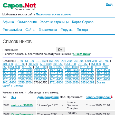
Вход
Мобильная версия сайта
Переключиться на полную
Афиша
Объявления
Желтые страницы
Карта Сарова
Фотоальбом
Сайты
Знакомства
Форумы
Погода
Список ников
Поиск ника:
В списке показаны посетители со статусом не ниже "
Анкета ника
".
Страницы:
1-50
|
51-100
|
101-150
|
151-200
|
201-250
|
251-300
|
301-350
|
351-400
|
401-450
|
451-500
|
501-550
|
551-600
|
601-650
|
651-700
|
701-750
|
751-800
|
801-
850
|
851-900
|
901-950
|
951-1000
|
1001-1050
|
1051-1100
|
1101-1150
|
1151-1200
|
1201-1250
|
1251-1300
|
1301-1350
|
1351-1400
|
1401-1450
|
1451-1500
|
1501-1550
|
1551-1600
|
1601-1650
|
1651-1700
|
1701-1750
|
1751-1800
|
1801-1850
|
1851-1900
|
1901-1950
|
1951-2000
|
2001-2050
|
2051-2100
|
2101-2150
|
2151-2200
|
2201-2250
|
2251-2300
|
2301-2350
|
2351-2400
|
2401-2450
|
2451-2500
|
2501-2550
|
2551-2600
|
2601-2650
|
2651-2700
| 2701-2750 |
2751-2800
|
2801-2850
|
2851-2882
|
Все на
одной странице
Кликните на ник, чтобы увидеть его анкету.
№
Ник
Дата рождения
Пол
Проживает
Зарегистрирован
France,
2701
amjrocco366829
17 октября 1975
-
Decines-
01 мая 2025, 20:04
Charpieu
Россия,
2702
Юлия Белякова
25 апреля 2000
-
03 мая 2025, 21:03