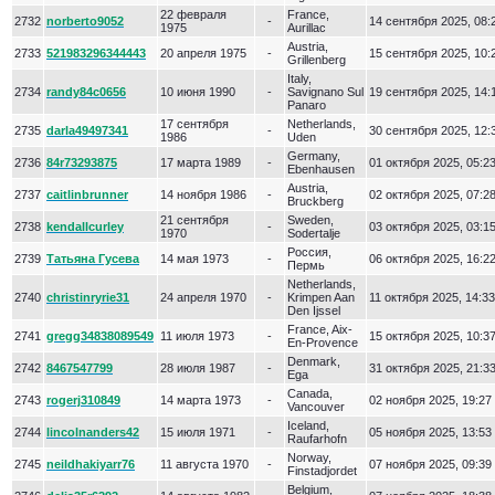
22 февраля
France,
2732
norberto9052
-
14 сентября 2025, 08:
1975
Aurillac
Austria,
2733
521983296344443
20 апреля 1975
-
15 сентября 2025, 10:
Grillenberg
Italy,
2734
randy84c0656
10 июня 1990
-
Savignano Sul
19 сентября 2025, 14:
Panaro
17 сентября
Netherlands,
2735
darla49497341
-
30 сентября 2025, 12:
1986
Uden
Germany,
2736
84r73293875
17 марта 1989
-
01 октября 2025, 05:2
Ebenhausen
Austria,
2737
caitlinbrunner
14 ноября 1986
-
02 октября 2025, 07:2
Bruckberg
21 сентября
Sweden,
2738
kendallcurley
-
03 октября 2025, 03:1
1970
Sodertalje
Россия,
2739
Татьяна Гусева
14 мая 1973
-
06 октября 2025, 16:2
Пермь
Netherlands,
2740
christinryrie31
24 апреля 1970
-
Krimpen Aan
11 октября 2025, 14:33
Den Ijssel
France, Aix-
2741
gregg34838089549
11 июля 1973
-
15 октября 2025, 10:3
En-Provence
Denmark,
2742
8467547799
28 июля 1987
-
31 октября 2025, 21:3
Ega
Canada,
2743
rogerj310849
14 марта 1973
-
02 ноября 2025, 19:27
Vancouver
Iceland,
2744
lincolnanders42
15 июля 1971
-
05 ноября 2025, 13:53
Raufarhofn
Norway,
2745
neildhakiyarr76
11 августа 1970
-
07 ноября 2025, 09:39
Finstadjordet
Belgium,