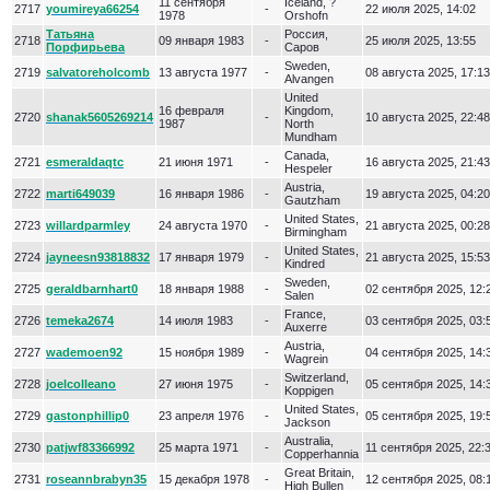
11 сентября
Iceland, ?
2717
youmireya66254
-
22 июля 2025, 14:02
1978
Orshofn
Татьяна
Россия,
2718
09 января 1983
-
25 июля 2025, 13:55
Порфирьева
Саров
Sweden,
2719
salvatoreholcomb
13 августа 1977
-
08 августа 2025, 17:13
Alvangen
United
16 февраля
Kingdom,
2720
shanak5605269214
-
10 августа 2025, 22:48
1987
North
Mundham
Canada,
2721
esmeraldaqtc
21 июня 1971
-
16 августа 2025, 21:43
Hespeler
Austria,
2722
marti649039
16 января 1986
-
19 августа 2025, 04:20
Gautzham
United States,
2723
willardparmley
24 августа 1970
-
21 августа 2025, 00:28
Birmingham
United States,
2724
jayneesn93818832
17 января 1979
-
21 августа 2025, 15:53
Kindred
Sweden,
2725
geraldbarnhart0
18 января 1988
-
02 сентября 2025, 12:
Salen
France,
2726
temeka2674
14 июля 1983
-
03 сентября 2025, 03:
Auxerre
Austria,
2727
wademoen92
15 ноября 1989
-
04 сентября 2025, 14:
Wagrein
Switzerland,
2728
joelcolleano
27 июня 1975
-
05 сентября 2025, 14:
Koppigen
United States,
2729
gastonphillip0
23 апреля 1976
-
05 сентября 2025, 19:
Jackson
Australia,
2730
patjwf83366992
25 марта 1971
-
11 сентября 2025, 22:
Copperhannia
Great Britain,
2731
roseannbrabyn35
15 декабря 1978
-
12 сентября 2025, 08:
High Bullen