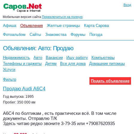
Вход
Мобильная версия сайта
Переключиться на полную
Афиша
Объявления
Желтые страницы
Карта Сарова
Фотоальбом
Сайты
Знакомства
Форумы
Погода
Объявления
:
Авто
:
Продаю
Недвижимость
Авто
Вакансии
Ищу работу
Компьютеры
Телефоны и гаджеты
Детям
Все для дома
Домашние питомцы
Услуги
Фильтр
Подать объявление
Продаю Audi А6С4
Год выпуска: 1995
Пробег: 350 000 км
А6С4 по болтикам , есть практически всё. В том числе
документы. Отправлю Т/К
Здесь читаю редко звоните 3-79-35 или +79087620935