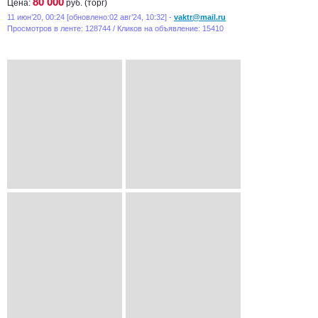
80 000
Цена:
руб. (торг)
11 июн’20, 00:24 [обновлено:02 авг’24, 10:32] -
vaktr@mail.ru
Просмотров в ленте: 128744 / Кликов на объявление: 15410