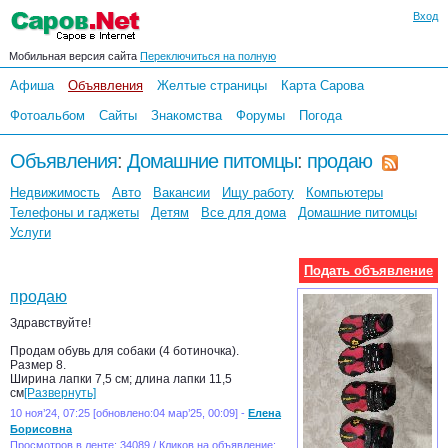
Вход
Мобильная версия сайта
Переключиться на полную
Афиша
Объявления
Желтые страницы
Карта Сарова
Фотоальбом
Сайты
Знакомства
Форумы
Погода
Объявления
:
Домашние питомцы
:
продаю
Недвижимость
Авто
Вакансии
Ищу работу
Компьютеры
Телефоны и гаджеты
Детям
Все для дома
Домашние питомцы
Услуги
Подать объявление
продаю
Здравствуйте!
Продам обувь для собаки (4 ботиночка).
Размер 8.
Ширина лапки 7,5 см; длина лапки 11,5
см
[Развернуть]
10 ноя’24, 07:25 [обновлено:04 мар’25, 00:09] -
Елена
Борисовна
Просмотров в ленте: 34089 / Кликов на объявление: