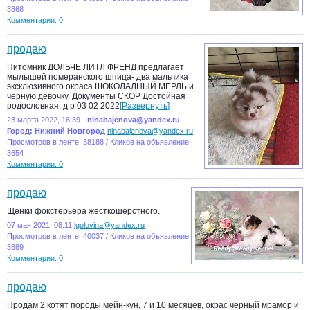
3368
Комментарии: 0
продаю
Питомник ДОЛЬЧЕ ЛИТЛ ФРЕНД предлагает
мылышей померанского шпица- два мальчика
эксклюзивного окраса ШОКОЛАДНЫЙ МЕРЛЬ и
черную девочку. Документы СКОР Достойная
родословная. д р 03 02 2022
[Развернуть]
23 марта 2022, 16:39 -
ninabajenova@yandex.ru
Город: Нижний Новгород
ninabajenova@yandex.ru
Просмотров в ленте: 38188 / Кликов на объявление:
3654
Комментарии: 0
продаю
Щенки фокстерьера жесткошерстного.
07 мая 2021, 08:11
lgolovina@yandex.ru
Просмотров в ленте: 40037 / Кликов на объявление:
3889
Комментарии: 0
продаю
Продам 2 котят породы мейн-кун, 7 и 10 месяцев, окрас чёрный мрамор и