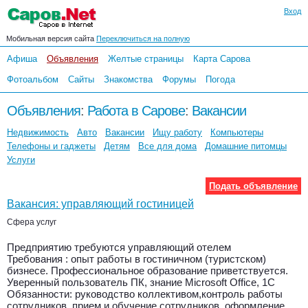
Вход
Мобильная версия сайта
Переключиться на полную
Афиша
Объявления
Желтые страницы
Карта Сарова
Фотоальбом
Сайты
Знакомства
Форумы
Погода
Объявления
:
Работа в Сарове
:
Вакансии
Недвижимость
Авто
Вакансии
Ищу работу
Компьютеры
Телефоны и гаджеты
Детям
Все для дома
Домашние питомцы
Услуги
Подать объявление
Вакансия: управляющий гостиницей
Сфера услуг
Предприятию требуются управляющий отелем
Требования : опыт работы в гостиничном (туристском)
бизнесе. Профессиональное образование приветствуется.
Уверенный пользователь ПК, знание Microsoft Office, 1С
Обязанности: руководство коллективом,контроль работы
сотрудников, прием и обучение сотрудников, оформление