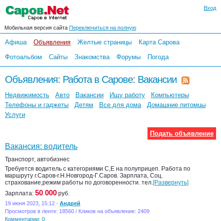
Вход
Мобильная версия сайта
Переключиться на полную
Афиша
Объявления
Желтые страницы
Карта Сарова
Фотоальбом
Сайты
Знакомства
Форумы
Погода
Объявления
:
Работа в Сарове
:
Вакансии
Недвижимость
Авто
Вакансии
Ищу работу
Компьютеры
Телефоны и гаджеты
Детям
Все для дома
Домашние питомцы
Услуги
Подать объявление
Вакансия: водитель
Транспорт, автобизнес
Требуется водитель с категориями С,Е на полуприцеп. Работа по
маршруту г.Саров-г.Н.Новгород-Г.Саров. Зарплата, Соц.
страхование,режим работы по договоренности. тел.
[Развернуть]
50 000
Зарплата:
руб.
19 июня 2023, 15:12 -
Андрей
Просмотров в ленте: 18560 / Кликов на объявление: 2409
Комментарии: 0