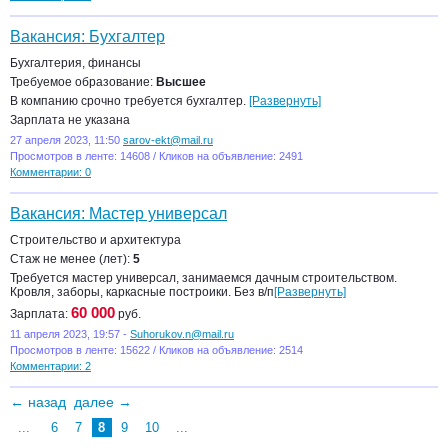
Вакансия: Бухгалтер
Бухгалтерия, финансы
Требуемое образование:
Высшее
В компанию срочно требуется бухгалтер.
[Развернуть]
Зарплата не указана
27 апреля 2023, 11:50
sarov-ekt@mail.ru
Просмотров в ленте: 14608 / Кликов на объявление: 2491
Комментарии: 0
Вакансия: Мастер универсал
Строительство и архитектура
Стаж не менее (лет):
5
Требуется мастер универсал, занимаемся дачным строительством.
Кровля, заборы, каркасные построики. Без в/п
[Развернуть]
60 000
Зарплата:
руб.
11 апреля 2023, 19:57 -
Suhorukov.n@mail.ru
Просмотров в ленте: 15622 / Кликов на объявление: 2514
Комментарии: 2
← назад
далее →
...
6
7
8
9
10
...