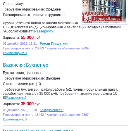
Сфера услуг
Требуемое образование:
Среднее
Расширяем штат, ищем сотрудников!
Друзья, открыта новая вакансия монтажника
СКиВВ (систем кондиционирования и вентиляции воздуха) в компании
"Абсолют-Климат"
[Развернуть]
55 000
Зарплата:
руб.
07 декабря 2022, 16:21 -
Роман Гришуткин
Просмотров в ленте: 20683 / Кликов на объявление: 2699
Комментарии: 0
Вакансия: Бухгалтер
Бухгалтерия, финансы
Требуемое образование:
Высшее
Стаж не менее (лет):
3
Требуется бухгалтер. График работы 5/2, полный социальный пакет,
заработная плата от 35 000 руб. Требования: знание программы 1С
8
[Развернуть]
35 000
Зарплата:
руб.
05 декабря 2022, 15:20 -
St.in@internet.ru
Просмотров в ленте: 18482 / Кликов на объявление: 2867
Комментарии: 0