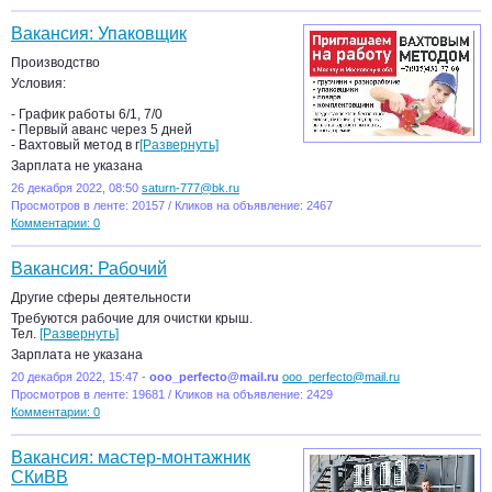
Вакансия: Упаковщик
Производство
Условия:
- График работы 6/1, 7/0
- Первый аванс через 5 дней
- Вахтовый метод в г
[Развернуть]
Зарплата не указана
26 декабря 2022, 08:50
saturn-777@bk.ru
Просмотров в ленте: 20157 / Кликов на объявление: 2467
Комментарии: 0
Вакансия: Рабочий
Другие сферы деятельности
Требуются рабочие для очистки крыш.
Тел.
[Развернуть]
Зарплата не указана
20 декабря 2022, 15:47 -
ooo_perfecto@mail.ru
ooo_perfecto@mail.ru
Просмотров в ленте: 19681 / Кликов на объявление: 2429
Комментарии: 0
Вакансия: мастер-монтажник
СКиВВ