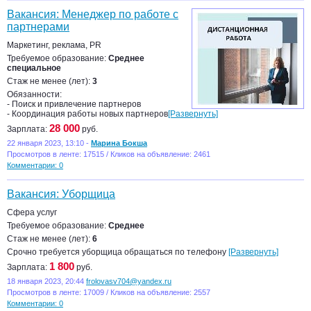
Вакансия: Менеджер по работе с
партнерами
Маркетинг, реклама, PR
Требуемое образование:
Среднее
специальное
Стаж не менее (лет):
3
Обязанности:
- Поиск и привлечение партнеров
- Координация работы новых партнеров
[Развернуть]
28 000
Зарплата:
руб.
22 января 2023, 13:10 -
Марина Бокша
Просмотров в ленте: 17515 / Кликов на объявление: 2461
Комментарии: 0
Вакансия: Уборщица
Сфера услуг
Требуемое образование:
Среднее
Стаж не менее (лет):
6
Срочно требуется уборщица обращаться по телефону
[Развернуть]
1 800
Зарплата:
руб.
18 января 2023, 20:44
frolovasv704@yandex.ru
Просмотров в ленте: 17009 / Кликов на объявление: 2557
Комментарии: 0