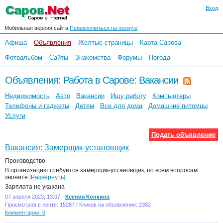
Вход
Мобильная версия сайта
Переключиться на полную
Афиша
Объявления
Желтые страницы
Карта Сарова
Фотоальбом
Сайты
Знакомства
Форумы
Погода
Объявления
:
Работа в Сарове
:
Вакансии
Недвижимость
Авто
Вакансии
Ищу работу
Компьютеры
Телефоны и гаджеты
Детям
Все для дома
Домашние питомцы
Услуги
Подать объявление
Вакансия: Замерщик-установщик
Производство
В организацию требуется замерщик-установщик, по всем вопросам
звоните
[Развернуть]
Зарплата не указана
07 апреля 2023, 13:07 -
Ксения Конкина
Просмотров в ленте: 15287 / Кликов на объявление: 2382
Комментарии: 0