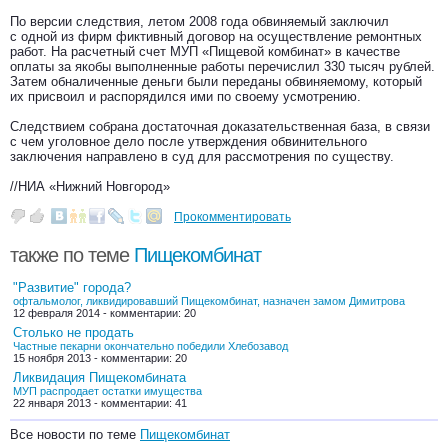
По версии следствия, летом 2008 года обвиняемый заключил
с одной из фирм фиктивный договор на осуществление ремонтных
работ. На расчетный счет МУП «Пищевой комбинат» в качестве
оплаты за якобы выполненные работы перечислил 330 тысяч рублей.
Затем обналиченные деньги были переданы обвиняемому, который
их присвоил и распорядился ими по своему усмотрению.
Следствием собрана достаточная доказательственная база, в связи
с чем уголовное дело после утверждения обвинительного
заключения направлено в суд для рассмотрения по существу.
//НИА «Нижний Новгород»
Прокомментировать
также по теме
Пищекомбинат
"Развитие" города?
офтальмолог, ликвидировавший Пищекомбинат, назначен замом Димитрова
12 февраля 2014 - комментарии: 20
Столько не продать
Частные пекарни окончательно победили Хлебозавод
15 ноября 2013 - комментарии: 20
Ликвидация Пищекомбината
МУП распродает остатки имущества
22 января 2013 - комментарии: 41
Все новости по теме
Пищекомбинат