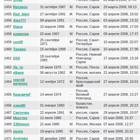
1454
Rezepov
31 октября 1987
М
Россия, Саров
29 марта 2008, 09:13
1455
Red_Alert
27 октября 1991
Ж
Россия, Саров
02 апреля 2008, 15:02
1456
Alex777
08 апреля 1991
-
Россия, Саров
03 апреля 2008, 13:32
1457
Diana
10 апреля 1996
Ж
Россия, Саров
05 апреля 2008, 17:03
1458
казанова
02 мая 1967
М
Россия, Саров
09 апреля 2008, 17:37
25 сентября
Россия, Санкт-
1459
coniff
М
10 апреля 2008, 02:07
1971
Петербург
1460
Тихиро
15 октября 1998
-
Россия, Саров
10 апреля 2008, 17:38
Россия, Нижний
18 сентября
1461
DSX
Ж
Новгород -
17 апреля 2008, 13:18
1982
Саров
1462
Ле_то
19 июня 1975
Ж
Россия, Пенза
18 апреля 2008, 16:51
1463
elkane
06 августа 1962
Ж
Россия, москва
22 апреля 2008, 12:50
Россия,
сергей
1464
12 ноября 1972
М
Краснодарский
27 апреля 2008, 10:53
ивченко
край
Россия,
1465
КрасавчеГ
14 июня 1974
-
Великий
27 апреля 2008, 13:27
Новгород
Казакстан,
1466
нэри80
01 января 1980
-
28 апреля 2008, 20:23
Алмата
1467
Светочка
22 апреля 1991
Ж
россия, саров
29 апреля 2008, 10:07
1468
Маэстро
12 июля 1986
-
Россия, Саров
02 мая 2008, 15:37
1469
ZXDemon
21 мая 1980
М
Россия, Москва
07 мая 2008, 12:27
1470
picnic
19 марта 1990
М
Россия, Саров
07 мая 2008, 20:22
1471
Andriaka
05 декабря 1965
М
Россия, Саров
08 мая 2008, 18:45