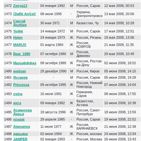
1472
Zenya13
04 января 1992
М
Россия, Саров
12 мая 2008, 00:53
Украина,
1473
!DaRk AnGel!
08 июля 1995
-
13 мая 2008, 20:06
Днепропетровск
Сергей
1474
30 мая 1971
М
Казахстан, Чу
14 мая 2008, 10:28
Долбин
1475
Yojikk
14 января 1972
М
Россия, Саров
17 мая 2008, 12:51
1476
Helen
24 января 1973
Ж
Россия, Рязань
19 мая 2008, 13:06
Россия,
1477
MARIJS
01 марта 1984
Ж
21 мая 2008, 11:35
КОВРОВ
Россия,
1478
Bear_1980
07 октября 1980
М
29 мая 2008, 10:49
Дивеево
Россия, Ростов-
1479
Малыфффка
08 октября 1989
Ж
02 июня 2008, 18:52
на-Дону
1480
wedsan
29 декабря 1990
М
Россия, Киров
05 июня 2008, 14:15
1481
Яссарев
-
М
Россия, Саров
05 июня 2008, 19:28
Россия, Нижний
1482
Princessa
09 октября 1995
Ж
07 июня 2008, 14:04
Новгород
Германия,
1483
osina
16 июля 1991
Ж
08 июня 2008, 17:55
Саров
Казахстан,
1484
инга
09 января 1982
Ж
10 июня 2008, 10:38
Астана
Хозяинова
Россия, Санкт-
1485
18 августа 1996
Ж
18 июня 2008, 13:59
Дарья
Питербург
1486
vzupat
29 апреля 1985
-
Россия, Саров
19 июня 2008, 22:52
Россия,
1487
Alamatma
11 июля 1977
Ж
21 июня 2008, 12:38
КАРАЧАЕВСК
1488
дарьяна
02 июня 1994
Ж
Россия, москва
24 июня 2008, 13:34
1489
JAMPER
02 января 1993
-
Россия, Москва
26 июня 2008, 13:43