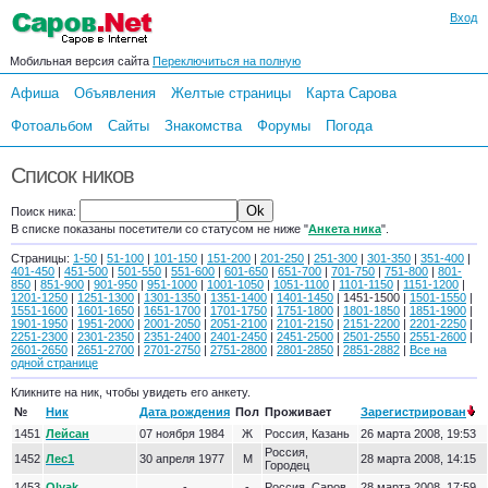
Вход
Мобильная версия сайта
Переключиться на полную
Афиша
Объявления
Желтые страницы
Карта Сарова
Фотоальбом
Сайты
Знакомства
Форумы
Погода
Список ников
Поиск ника:
В списке показаны посетители со статусом не ниже "
Анкета ника
".
Страницы:
1-50
|
51-100
|
101-150
|
151-200
|
201-250
|
251-300
|
301-350
|
351-400
|
401-450
|
451-500
|
501-550
|
551-600
|
601-650
|
651-700
|
701-750
|
751-800
|
801-
850
|
851-900
|
901-950
|
951-1000
|
1001-1050
|
1051-1100
|
1101-1150
|
1151-1200
|
1201-1250
|
1251-1300
|
1301-1350
|
1351-1400
|
1401-1450
| 1451-1500 |
1501-1550
|
1551-1600
|
1601-1650
|
1651-1700
|
1701-1750
|
1751-1800
|
1801-1850
|
1851-1900
|
1901-1950
|
1951-2000
|
2001-2050
|
2051-2100
|
2101-2150
|
2151-2200
|
2201-2250
|
2251-2300
|
2301-2350
|
2351-2400
|
2401-2450
|
2451-2500
|
2501-2550
|
2551-2600
|
2601-2650
|
2651-2700
|
2701-2750
|
2751-2800
|
2801-2850
|
2851-2882
|
Все на
одной странице
Кликните на ник, чтобы увидеть его анкету.
№
Ник
Дата рождения
Пол
Проживает
Зарегистрирован
1451
Лейсан
07 ноября 1984
Ж
Россия, Казань
26 марта 2008, 19:53
Россия,
1452
Лес1
30 апреля 1977
М
28 марта 2008, 14:15
Городец
1453
Olyak
-
-
Россия, Саров
28 марта 2008, 17:59