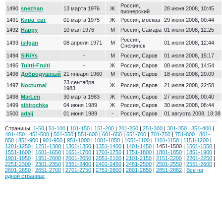
Россия,
1490
snezhan
13 марта 1976
Ж
28 июня 2008, 10:45
пионерский
1491
Кира_евг
01 марта 1975
Ж
Россия, москва
29 июня 2008, 00:44
1492
Happy
10 мая 1976
М
Россия, Самара
01 июля 2008, 12:25
Россия,
1493
isilgan
08 апреля 1971
М
01 июля 2008, 12:44
Снежинск
1494
SiRiYs
-
М
Россия, Саров
01 июля 2008, 15:17
1495
Tuitti-Fruiti
-
Ж
Россия, Саров
08 июля 2008, 14:54
1496
Добродушный
21 января 1960
М
Россия, Саров
18 июля 2008, 20:09
23 сентября
1497
Nocturnal
Ж
Россия, Саров
21 июля 2008, 22:58
1983
1498
MarLen
30 марта 1983
Ж
Россия, Саров
27 июля 2008, 00:40
1499
sibirochka
04 июня 1989
Ж
Россия, Саров
30 июля 2008, 08:44
1500
adaij
01 июня 1989
-
Россия, Саров
01 августа 2008, 18:38
Страницы:
1-50
|
51-100
|
101-150
|
151-200
|
201-250
|
251-300
|
301-350
|
351-400
|
401-450
|
451-500
|
501-550
|
551-600
|
601-650
|
651-700
|
701-750
|
751-800
|
801-
850
|
851-900
|
901-950
|
951-1000
|
1001-1050
|
1051-1100
|
1101-1150
|
1151-1200
|
1201-1250
|
1251-1300
|
1301-1350
|
1351-1400
|
1401-1450
| 1451-1500 |
1501-1550
|
1551-1600
|
1601-1650
|
1651-1700
|
1701-1750
|
1751-1800
|
1801-1850
|
1851-1900
|
1901-1950
|
1951-2000
|
2001-2050
|
2051-2100
|
2101-2150
|
2151-2200
|
2201-2250
|
2251-2300
|
2301-2350
|
2351-2400
|
2401-2450
|
2451-2500
|
2501-2550
|
2551-2600
|
2601-2650
|
2651-2700
|
2701-2750
|
2751-2800
|
2801-2850
|
2851-2882
|
Все на
одной странице