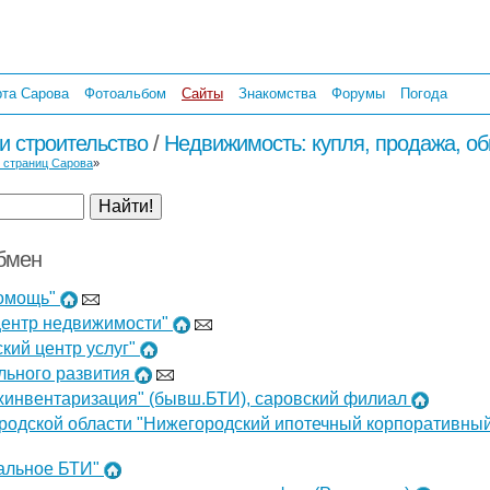
рта Сарова
Фотоальбом
Сайты
Знакомства
Форумы
Погода
и строительство
/
Недвижимость: купля, продажа, о
 страниц Сарова
»
обмен
помощь"
центр недвижимости"
кий центр услуг"
льного развития
хинвентаризация" (бывш.БТИ), саровский филиал
родской области "Нижегородский ипотечный корпоративны
ральное БТИ"