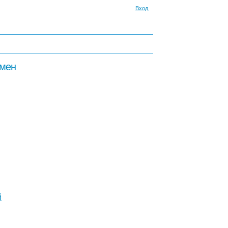
Вход
бмен
й