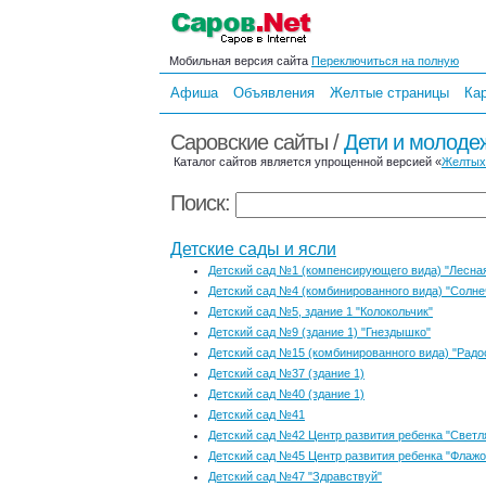
Мобильная версия сайта
Переключиться на полную
Афиша
Объявления
Желтые страницы
Ка
Саровские сайты /
Дети и молоде
Каталог сайтов является упрощенной версией «
Желтых
Поиск:
Детские сады и ясли
Детский сад №1 (компенсирующего вида) "Лесная
Детский сад №4 (комбинированного вида) "Солне
Детский сад №5, здание 1 "Колокольчик"
Детский сад №9 (здание 1) "Гнездышко"
Детский сад №15 (комбинированного вида) "Радо
Детский сад №37 (здание 1)
Детский сад №40 (здание 1)
Детский сад №41
Детский сад №42 Центр развития ребенка "Светл
Детский сад №45 Центр развития ребенка "Флажо
Детский сад №47 "Здравствуй"