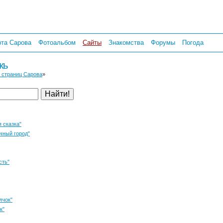
рта Сарова
Фотоальбом
Сайты
Знакомства
Форумы
Погода
жь
 страниц Сарова
»
 сказка"
чный город"
сть"
ячок"
к"