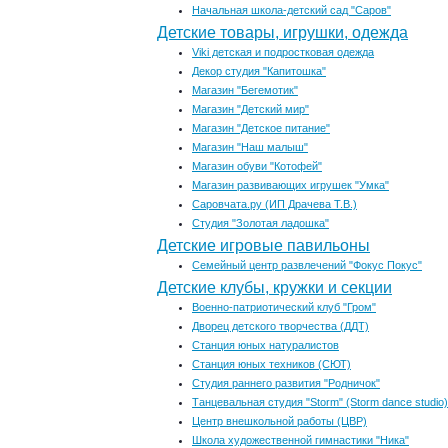
Начальная школа-детский сад "Саров"
Детские товары, игрушки, одежда
Viki детская и подростковая одежда
Декор студия "Капитошка"
Магазин "Бегемотик"
Магазин "Детский мир"
Магазин "Детское питание"
Магазин "Наш малыш"
Магазин обуви "Котофей"
Магазин развивающих игрушек "Умка"
Саровчата.ру (ИП Драчева Т.В.)
Студия "Золотая ладошка"
Детские игровые павильоны
Семейный центр развлечений "Фокус Покус"
Детские клубы, кружки и секции
Военно-патриотический клуб "Гром"
Дворец детского творчества (ДДТ)
Станция юных натуралистов
Станция юных техников (СЮТ)
Студия раннего развития "Родничок"
Танцевальная студия "Storm" (Storm dance studio)
Центр внешкольной работы (ЦВР)
Школа художественной гимнастики "Ника"